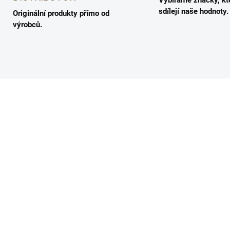
Vybíráme značky, kt
sdílejí naše hodnoty.
Originální produkty přímo od
výrobců.
5706323058524
571021600
SKLADEM
SKLA
rodní kondicionér pro
Přírodní sprej pro obj
tra objem - NATULIQUE
vlasů od kořínků -