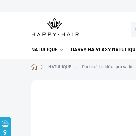
Přejít
na
obsah
NATULIQUE
BARVY NA VLASY NATULIQU
Domů
NATULIQUE
Dárková krabička pro sadu n
Podrobnosti hodnocení
ZNA
1 hodnocení