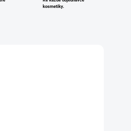
eré
Ke každé objednávce
kosmetiky.
5021
5710216001252
DEM
SKLADEM
em
Pěna pro extra objem
vlasů - NATULIQUE