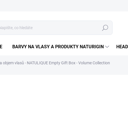
Hledat
E
BARVY NA VLASY A PRODUKTY NATURIGIN
HEAD
a objem vlasů - NATULIQUE Empty Gift Box - Volume Collection
ČKA:
NATULIQUE
107 Kč
Měrná
107 Kč / 1 ks
cena:
SKLADEM
−
+