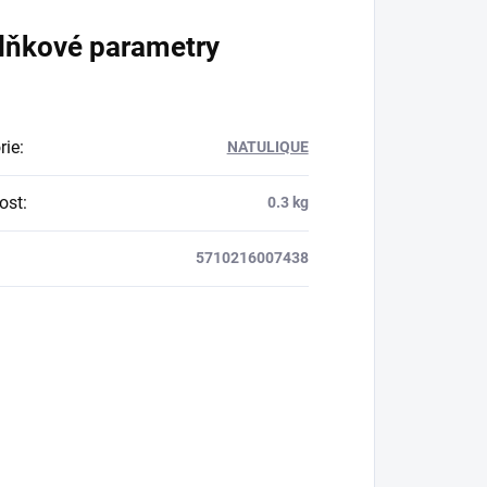
lňkové parametry
rie
:
NATULIQUE
ost
:
0.3 kg
5710216007438