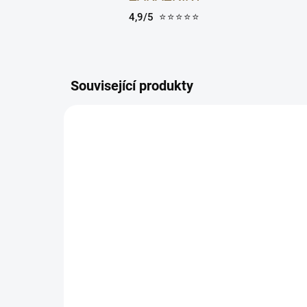
4,9/5
⭐⭐⭐⭐⭐
Související produkty
5706323058562
SKLADEM
Přírodní šampon pro
Pří
extra objem - NATULIQUE
ex