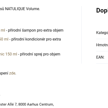
lasů NATULIQUE Volume.
Dop
 ml
-
přírodní šampon pro extra objem
Katego
50 ml
-
přírodní kondicionér pro extra
Hmotn
nic 150 ml
-
přírodní sprej pro objem
EAN
:
oupení
zde
.
.
er Allé 7, 8000 Aarhus Centrum,