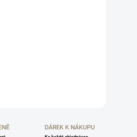
NATULIQUE pro luxusní balení produktů jako
dní partnery.
🌿
árek
NATULIQUE prémiová péče
HLÍDAT
ENĚ
DÁREK K NÁKUPU