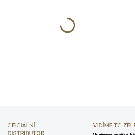
Elegantní dárková krabička 
dárek pro klienty nebo obcho
🎁
✨
Luxusní balení
Elegantní d
DETAILNÍ INFORMACE
OFICIÁLNÍ
VIDÍME TO ZEL
DISTRIBUTOR