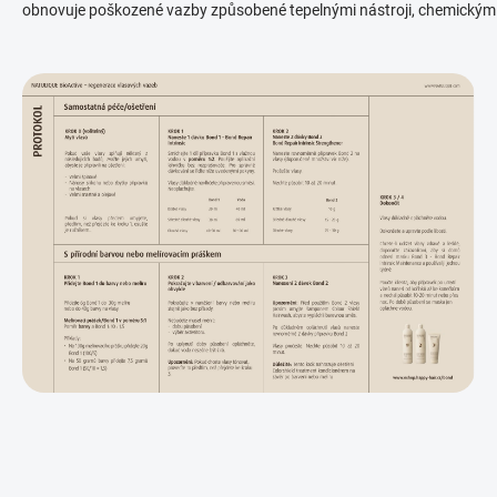
obnovuje poškozené vazby způsobené tepelnými nástroji, chemickými