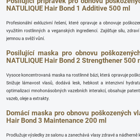
Posilující přípravek pro obnovu poškozený
p
r
NATULIQUE Hair Bond 1 Additive 500 ml
v
k
Profesionální exkluzivní řešení, které opravuje a obnovuje poškoze
y
v
využitím rostlinných a veganských ingrediencí. Zajišťuje sílu, zdra
ý
jemnou a svěží vůní.
p
i
Posilující maska pro obnovu poškozenýc
s
u
NATULIQUE Hair Bond 2 Strengthener 500 
Vysoce koncentrovaná maska na rostlinné bázi, která opravuje poško
Snižuje lámavost vlasů, dodává lesk, hebkost a intenzivní hydrata
optimalizaci mnohonásobných vazebních interakcí, obsahuje pate
vazeb, oleje a extrakty.
Domácí maska pro obnovu poškozených v
Hair Bond 3 Maintenance 200 ml
Prodlužuje výsledky ze salonu a zanechává vlasy zdravé a nádherně 