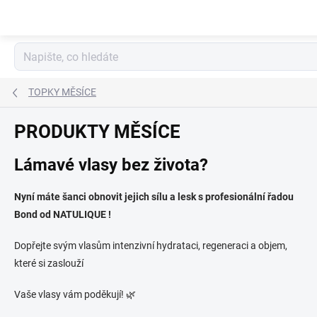
Přejít
na
obsah
TOPKY MĚSÍCE
PRODUKTY MĚSÍCE
Lámavé vlasy bez života?
Nyní máte šanci obnovit jejich sílu a lesk s profesionální řadou
Bond od NATULIQUE !
Dopřejte svým vlasům intenzivní hydrataci, regeneraci a objem,
které si zaslouží
Vaše vlasy vám poděkují! 🌿