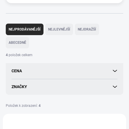
Ř
a
NEJPRODÁVANĚJŠÍ
NEJLEVNĚJŠÍ
NEJDRAŽŠÍ
z
e
ABECEDNĚ
n
í
4
položek celkem
p
r
CENA
o
d
u
ZNAČKY
k
t
ů
Položek k zobrazení:
4
V
ý
5710216006998