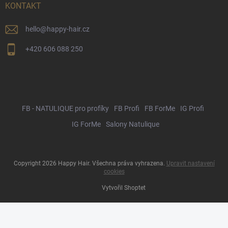
KONTAKT
hello
@
happy-hair.cz
+420 606 088 250
FB - NATULIQUE pro profíky
FB Profi
FB ForMe
IG Profi
IG ForMe
Salony Natulique
Copyright 2026
Happy Hair
. Všechna práva vyhrazena.
Upravit nastavení
cookies
Vytvořil Shoptet