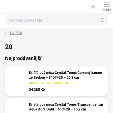
Přejít
na
obsah
Hledat
LADĚNÍ
20
Nejprodávanější
Křišťálová mísa Crystal Tones Červený kámen
ze Sedony– 8" D#+20 – 20,3 cm
SKLADEM - OSOBNÍ ODBĚR
34 285 Kč
Křišťálová mísa Crystal Tones Transcendentní
Aqua Aura Gold – 6" C+20 – 15,2 cm