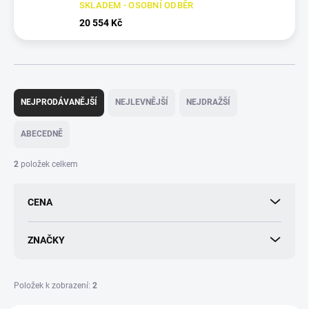
SKLADEM - OSOBNÍ ODBĚR
20 554 Kč
Ř
a
NEJPRODÁVANĚJŠÍ
NEJLEVNĚJŠÍ
NEJDRAŽŠÍ
z
e
ABECEDNĚ
n
í
2
položek celkem
p
r
CENA
o
d
u
ZNAČKY
k
t
ů
Položek k zobrazení:
2