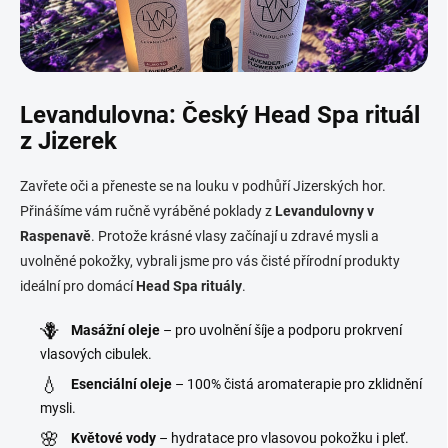
Levandulovna: Český Head Spa rituál
z Jizerek
Zavřete oči a přeneste se na louku v podhůří Jizerských hor.
Přinášíme vám ručně vyráběné poklady z
Levandulovny v
Raspenavě
. Protože krásné vlasy začínají u zdravé mysli a
uvolněné pokožky, vybrali jsme pro vás čisté přírodní produkty
ideální pro domácí
Head Spa rituály
.
🪻
Masážní oleje
– pro uvolnění šíje a podporu prokrvení
vlasových cibulek.
💧
Esenciální oleje
– 100% čistá aromaterapie pro zklidnění
mysli.
🌸
Květové vody
– hydratace pro vlasovou pokožku i pleť.