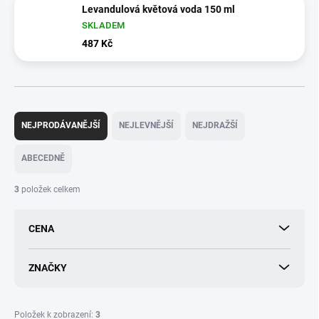
Levandulová květová voda 150 ml
SKLADEM
487 Kč
Ř
a
NEJPRODÁVANĚJŠÍ
NEJLEVNĚJŠÍ
NEJDRAŽŠÍ
z
e
ABECEDNĚ
n
í
3
položek celkem
p
r
CENA
o
d
u
ZNAČKY
k
t
ů
Položek k zobrazení:
3