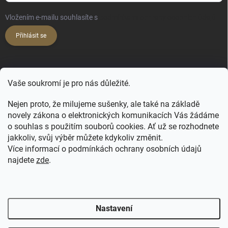
Vložením e-mailu souhlasíte s
podmínkami ochrany osobních údajů
Přihlásit se
KONTAKT
Vaše soukromí je pro nás důležité.
hello
@
happy-hair.cz
Nejen proto, že milujeme sušenky, ale také na základě
+420 606 088 250
novely zákona o elektronických komunikacích Vás žádáme
o souhlas s použitím souborů cookies. Ať už se rozhodnete
jakkoliv, svůj výběr můžete kdykoliv změnit.
Více informací o podmínkách ochrany osobních údajů
najdete
zde
.
FB - NATULIQUE pro profíky
FB Profi
FB ForMe
IG Profi
IG ForMe
Salony Natulique
Nastavení