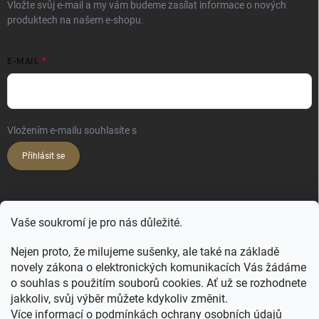
Vložte svůj e-mail a my vám budeme zasílat informace o nových
v
produktech na našem e-shopu.
ý
p
i
E-MAIL
s
u
Vložením e-mailu souhlasíte s
podmínkami ochrany osobních údajů
Přihlásit se
KONTAKT
Vaše soukromí je pro nás důležité.
hello
@
happy-hair.cz
Nejen proto, že milujeme sušenky, ale také na základě
+420 606 088 250
novely zákona o elektronických komunikacích Vás žádáme
o souhlas s použitím souborů cookies. Ať už se rozhodnete
jakkoliv, svůj výběr můžete kdykoliv změnit.
Více informací o podmínkách ochrany osobních údajů