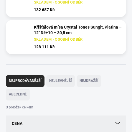
SKLADEM - OSOBNÍ ODBĚR
132 687 Kč
Křišťálová mísa Crystal Tones Šungit, Platina –
12" D#+10 – 30,5 cm
SKLADEM - OSOBNÍ ODBĚR
128 111 Kč
Ř
a
NEJPRODÁVANĚJŠÍ
NEJLEVNĚJŠÍ
NEJDRAŽŠÍ
z
e
ABECEDNĚ
n
í
3
položek celkem
p
r
CENA
o
d