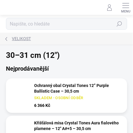
Přejít
na
obsah
Hledat
VELIKOST
30–31 cm (12")
Nejprodávanější
Ochranný obal Crystal Tones 12” Purple
Ballistic Case – 30,5 cm
SKLADEM - OSOBNÍ ODBĚR
6 366 Kč
Křišťálová mísa Crystal Tones Aura fialového
plamene – 12" A#+5 – 30,5 cm