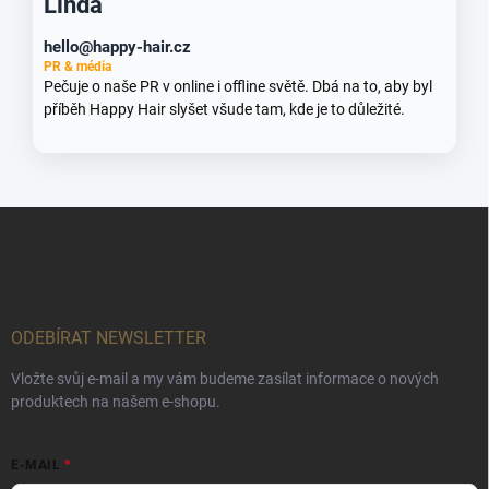
Linda
hello@happy-hair.cz
PR & média
Pečuje o naše PR v online i offline světě. Dbá na to, aby byl
příběh Happy Hair slyšet všude tam, kde je to důležité.
Z
á
p
a
t
í
ODEBÍRAT NEWSLETTER
Vložte svůj e-mail a my vám budeme zasílat informace o nových
produktech na našem e-shopu.
E-MAIL