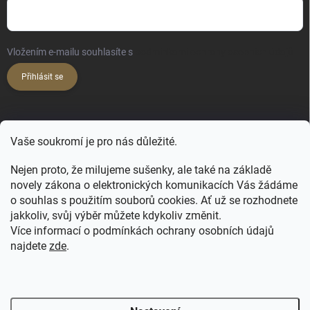
Vložením e-mailu souhlasíte s
podmínkami ochrany osobních údajů
Přihlásit se
KONTAKT
Vaše soukromí je pro nás důležité.
hello
@
happy-hair.cz
Nejen proto, že milujeme sušenky, ale také na základě
novely zákona o elektronických komunikacích Vás žádáme
+420 606 088 250
o souhlas s použitím souborů cookies. Ať už se rozhodnete
jakkoliv, svůj výběr můžete kdykoliv změnit.
Více informací o podmínkách ochrany osobních údajů
najdete
zde
.
FB - NATULIQUE pro profíky
FB Profi
FB ForMe
IG Profi
IG ForMe
Salony Natulique