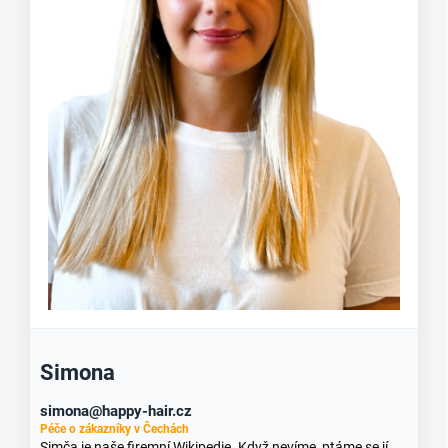
Simona
simona@happy-hair.cz
Péče o zákazníky v Čechách
Simča je naše firemní Wikipedie. Když nevíme, ptáme se jí.