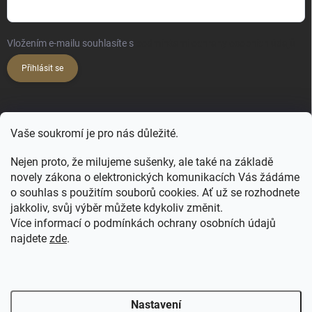
Vložením e-mailu souhlasíte s
podmínkami ochrany osobních údajů
Přihlásit se
KONTAKT
Vaše soukromí je pro nás důležité.
hello
@
happy-hair.cz
Nejen proto, že milujeme sušenky, ale také na základě
+420 606 088 250
novely zákona o elektronických komunikacích Vás žádáme
o souhlas s použitím souborů cookies. Ať už se rozhodnete
jakkoliv, svůj výběr můžete kdykoliv změnit.
Více informací o podmínkách ochrany osobních údajů
najdete
zde
.
FB - NATULIQUE pro profíky
FB Profi
FB ForMe
IG Profi
IG ForMe
Salony Natulique
Nastavení