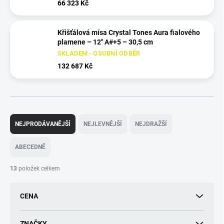
66 323 Kč
Křišťálová mísa Crystal Tones Aura fialového
plamene – 12" A#+5 – 30,5 cm
SKLADEM - OSOBNÍ ODBĚR
132 687 Kč
Ř
a
NEJPRODÁVANĚJŠÍ
NEJLEVNĚJŠÍ
NEJDRAŽŠÍ
z
e
ABECEDNĚ
n
í
13
položek celkem
p
r
CENA
o
d
u
ZNAČKY