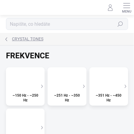
Přejít
na
obsah
Hledat
CRYSTAL TONES
FREKVENCE
~150 Hz - ~250
~251 Hz - ~350
~351 Hz - ~450
Hz
Hz
Hz