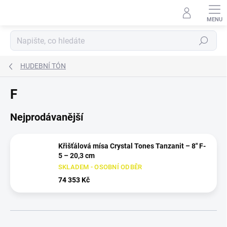
Přejít
na
obsah
Hledat
HUDEBNÍ TÓN
F
Nejprodávanější
Křišťálová mísa Crystal Tones Tanzanit – 8" F-
5 – 20,3 cm
SKLADEM - OSOBNÍ ODBĚR
74 353 Kč
Ř