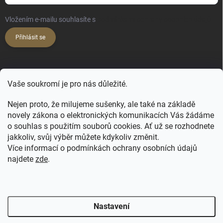
Vložením e-mailu souhlasíte s
podmínkami ochrany osobních údajů
Přihlásit se
KONTAKT
Vaše soukromí je pro nás důležité.
hello
@
happy-hair.cz
Nejen proto, že milujeme sušenky, ale také na základě
novely zákona o elektronických komunikacích Vás žádáme
+420 606 088 250
o souhlas s použitím souborů cookies. Ať už se rozhodnete
jakkoliv, svůj výběr můžete kdykoliv změnit.
Více informací o podmínkách ochrany osobních údajů
najdete
zde
.
FB - NATULIQUE pro profíky
FB Profi
FB ForMe
IG Profi
IG ForMe
Salony Natulique
Nastavení