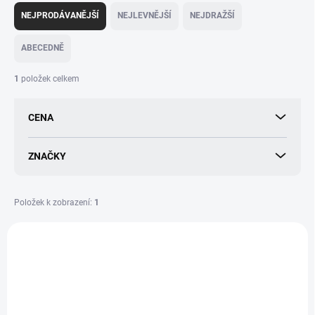
a
NEJPRODÁVANĚJŠÍ
NEJLEVNĚJŠÍ
NEJDRAŽŠÍ
z
e
ABECEDNĚ
n
í
1
položek celkem
p
r
CENA
o
d
u
ZNAČKY
k
t
ů
Položek k zobrazení:
1
V
ý
NOVINKA
8594199870244
p
i
s
p