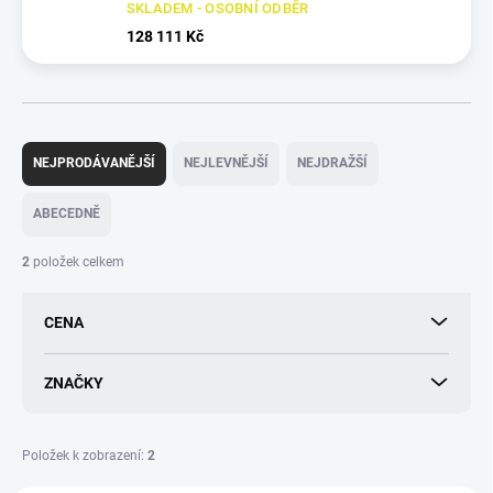
SKLADEM - OSOBNÍ ODBĚR
128 111 Kč
Ř
a
NEJPRODÁVANĚJŠÍ
NEJLEVNĚJŠÍ
NEJDRAŽŠÍ
z
e
ABECEDNĚ
n
í
2
položek celkem
p
r
CENA
o
d
u
ZNAČKY
k
t
ů
Položek k zobrazení:
2