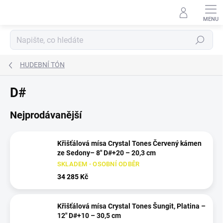
Přejít
na
obsah
Hledat
HUDEBNÍ TÓN
D#
Nejprodávanější
Křišťálová mísa Crystal Tones Červený kámen
ze Sedony– 8" D#+20 – 20,3 cm
SKLADEM - OSOBNÍ ODBĚR
34 285 Kč
Křišťálová mísa Crystal Tones Šungit, Platina –
12" D#+10 – 30,5 cm