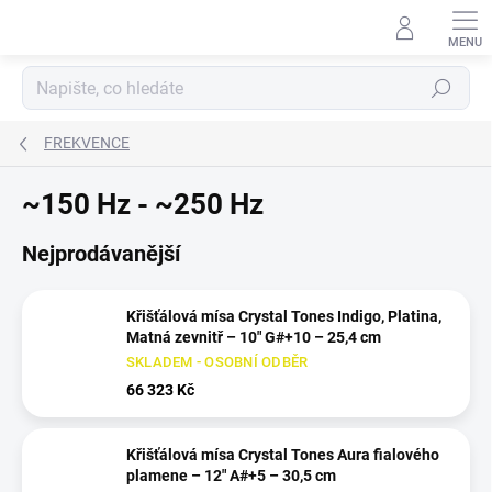
Přejít
na
obsah
Hledat
FREKVENCE
~150 Hz - ~250 Hz
Nejprodávanější
Křišťálová mísa Crystal Tones Indigo, Platina,
Matná zevnitř – 10" G#+10 – 25,4 cm
SKLADEM - OSOBNÍ ODBĚR
66 323 Kč
Křišťálová mísa Crystal Tones Aura fialového
plamene – 12" A#+5 – 30,5 cm