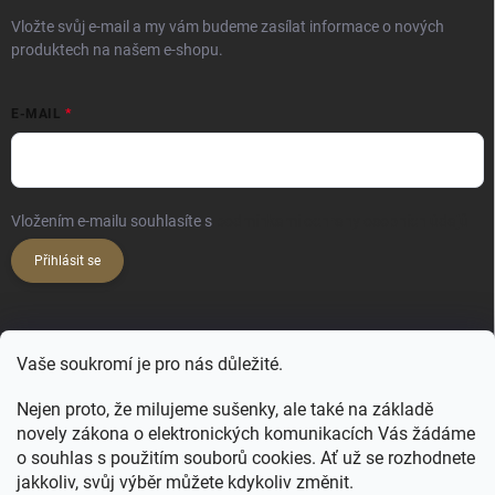
y
Vložte svůj e-mail a my vám budeme zasílat informace o nových
v
produktech na našem e-shopu.
ý
p
i
E-MAIL
s
u
Vložením e-mailu souhlasíte s
podmínkami ochrany osobních údajů
Přihlásit se
KONTAKT
Vaše soukromí je pro nás důležité.
hello
@
happy-hair.cz
Nejen proto, že milujeme sušenky, ale také na základě
novely zákona o elektronických komunikacích Vás žádáme
+420 606 088 250
o souhlas s použitím souborů cookies. Ať už se rozhodnete
jakkoliv, svůj výběr můžete kdykoliv změnit.