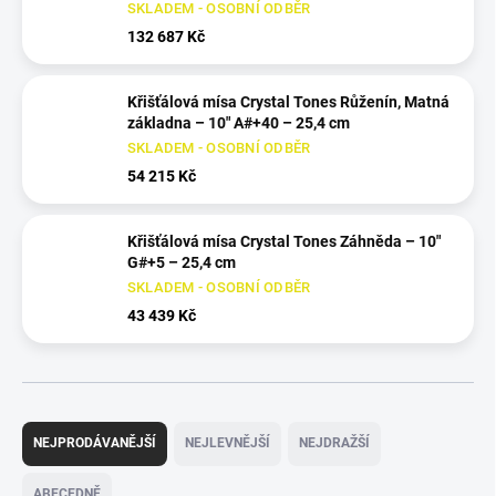
SKLADEM - OSOBNÍ ODBĚR
132 687 Kč
Křišťálová mísa Crystal Tones Růženín, Matná
základna – 10" A#+40 – 25,4 cm
SKLADEM - OSOBNÍ ODBĚR
54 215 Kč
Křišťálová mísa Crystal Tones Záhněda – 10"
G#+5 – 25,4 cm
SKLADEM - OSOBNÍ ODBĚR
43 439 Kč
Ř
a
NEJPRODÁVANĚJŠÍ
NEJLEVNĚJŠÍ
NEJDRAŽŠÍ
z
e
ABECEDNĚ