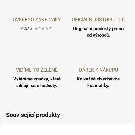
OVĚŘENO ZÁKAZNÍKY
OFICIÁLNÍ DISTRIBUTOR
4,9/5
⭐⭐⭐⭐⭐
Originální produkty přímo
od výrobců.
VIDÍME TO ZELENĚ
DÁREK K NÁKUPU
Vybíráme značky, které
Ke každé objednávce
sdílejí naše hodnoty.
kosmetiky.
Související produkty
5710216007377
5710216006998