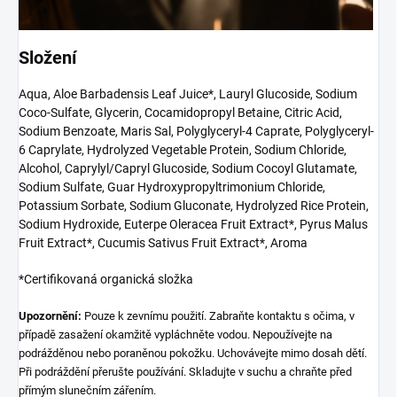
Složení
Aqua, Aloe Barbadensis Leaf Juice*, Lauryl Glucoside, Sodium
Coco-Sulfate, Glycerin, Cocamidopropyl Betaine, Citric Acid,
Sodium Benzoate, Maris Sal, Polyglyceryl-4 Caprate, Polyglyceryl-
6 Caprylate, Hydrolyzed Vegetable Protein, Sodium Chloride,
Alcohol, Caprylyl/Capryl Glucoside, Sodium Cocoyl Glutamate,
Sodium Sulfate, Guar Hydroxypropyltrimonium Chloride,
Potassium Sorbate, Sodium Gluconate, Hydrolyzed Rice Protein,
Sodium Hydroxide, Euterpe Oleracea Fruit Extract*, Pyrus Malus
Fruit Extract*, Cucumis Sativus Fruit Extract*, Aroma
*Certifikovaná organická složka
Upozornění:
Pouze k zevnímu použití. Zabraňte kontaktu s očima, v
případě zasažení okamžitě vypláchněte vodou. Nepoužívejte na
podrážděnou nebo poraněnou pokožku. Uchovávejte mimo dosah dětí.
Při podráždění přerušte používání. Skladujte v suchu a chraňte před
přímým slunečním zářením.