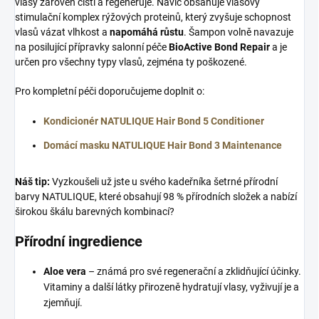
vlasy zároveň čistí a regeneruje. Navíc obsahuje vlasový
stimulační komplex rýžových proteinů, který zvyšuje schopnost
vlasů vázat vlhkost a
napomáhá růstu
. Šampon volně navazuje
na posilující přípravky salonní péče
BioActive Bond Repair
a je
určen pro všechny typy vlasů, zejména ty poškozené.
Pro kompletní péči doporučujeme doplnit o:
Kondicionér NATULIQUE Hair Bond 5 Conditioner
Domácí masku NATULIQUE Hair Bond 3 Maintenance
Náš tip:
Vyzkoušeli už jste u svého kadeřníka šetrné přírodní
barvy NATULIQUE, které obsahují 98 % přírodních složek a nabízí
širokou škálu barevných kombinací?
Přírodní ingredience
Aloe vera
– známá pro své regenerační a zklidňující účinky.
Vitaminy a další látky přirozeně hydratují vlasy, vyživují je a
zjemňují.