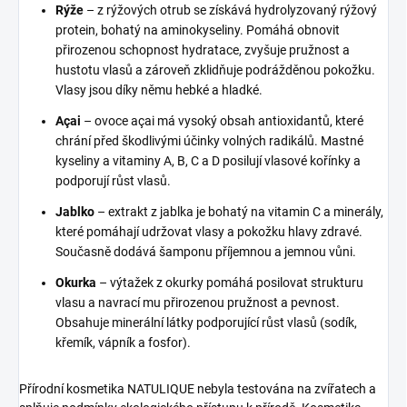
Rýže
– z rýžových otrub se získává hydrolyzovaný rýžový
protein, bohatý na aminokyseliny. Pomáhá obnovit
přirozenou schopnost hydratace, zvyšuje pružnost a
hustotu vlasů a zároveň zklidňuje podrážděnou pokožku.
Vlasy jsou díky němu hebké a hladké.
Açai
– ovoce açai má vysoký obsah antioxidantů, které
chrání před škodlivými účinky volných radikálů. Mastné
kyseliny a vitaminy A, B, C a D posilují vlasové kořínky a
podporují růst vlasů.
Jablko
– extrakt z jablka je bohatý na vitamin C a minerály,
které pomáhají udržovat vlasy a pokožku hlavy zdravé.
Současně dodává šamponu příjemnou a jemnou vůni.
Okurka
– výtažek z okurky pomáhá posilovat strukturu
vlasu a navrací mu přirozenou pružnost a pevnost.
Obsahuje minerální látky podporující růst vlasů (sodík,
křemík, vápník a fosfor).
Přírodní kosmetika NATULIQUE nebyla testována na zvířatech a