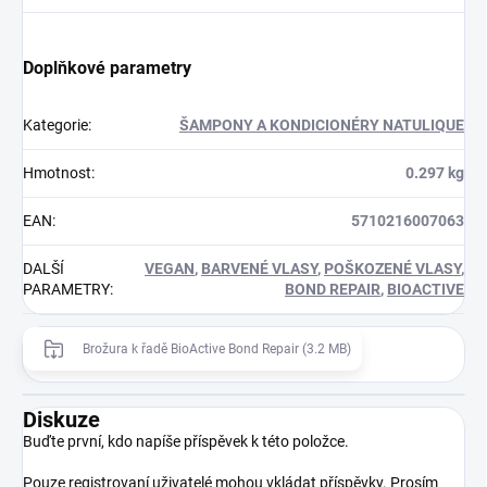
Doplňkové parametry
Kategorie
:
ŠAMPONY A KONDICIONÉRY NATULIQUE
Hmotnost
:
0.297 kg
EAN
:
5710216007063
DALŠÍ
VEGAN
,
BARVENÉ VLASY
,
POŠKOZENÉ VLASY
,
PARAMETRY
:
BOND REPAIR
,
BIOACTIVE
Brožura k řadě BioActive Bond Repair (3.2 MB)
Diskuze
Buďte první, kdo napíše příspěvek k této položce.
Pouze registrovaní uživatelé mohou vkládat příspěvky. Prosím