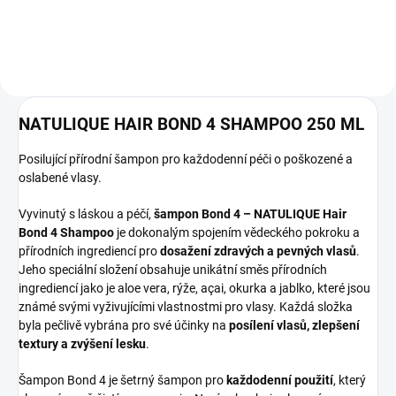
NATULIQUE HAIR BOND 4 SHAMPOO 250 ML
Posilující přírodní šampon pro každodenní péči o poškozené a
oslabené vlasy.
Vyvinutý s láskou a péčí,
šampon Bond 4 – NATULIQUE Hair
Bond 4 Shampoo
je dokonalým spojením vědeckého pokroku a
přírodních ingrediencí pro
dosažení zdravých a pevných vlasů
.
Jeho speciální složení obsahuje unikátní směs přírodních
ingrediencí jako je aloe vera, rýže, açai, okurka a jablko, které jsou
známé svými vyživujícími vlastnostmi pro vlasy. Každá složka
byla pečlivě vybrána pro své účinky na
posílení vlasů, zlepšení
textury a zvýšení lesku
.
Šampon Bond 4 je šetrný šampon pro
každodenní použití
, který