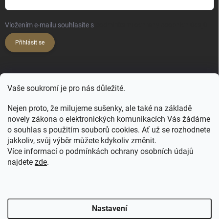
Vložením e-mailu souhlasíte s
podmínkami ochrany osobních údajů
Přihlásit se
KONTAKT
Vaše soukromí je pro nás důležité.
hello
@
happy-hair.cz
Nejen proto, že milujeme sušenky, ale také na základě
+420 606 088 250
novely zákona o elektronických komunikacích Vás žádáme
o souhlas s použitím souborů cookies. Ať už se rozhodnete
jakkoliv, svůj výběr můžete kdykoliv změnit.
Více informací o podmínkách ochrany osobních údajů
najdete
zde
.
FB - NATULIQUE pro profíky
FB Profi
FB ForMe
IG Profi
IG ForMe
Salony Natulique
Nastavení