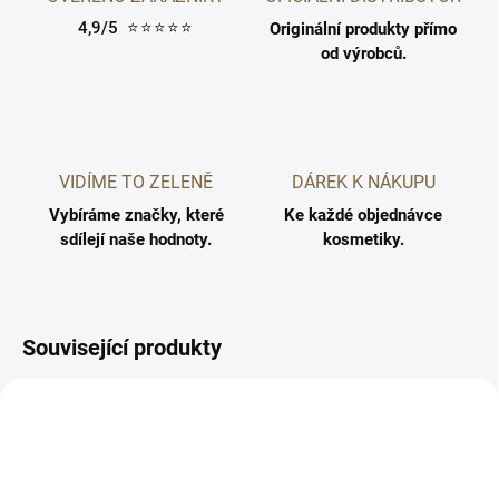
4,9/5
⭐⭐⭐⭐⭐
Originální produkty přímo
od výrobců.
VIDÍME TO ZELENĚ
DÁREK K NÁKUPU
Vybíráme značky, které
Ke každé objednávce
sdílejí naše hodnoty.
kosmetiky.
Související produkty
5710216006998
5710216007087