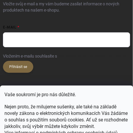
Vložte svůj e-mail a my vám budeme zasílat informace o nových
produktech na našem e-shopu.
E-MAIL
Vložením e-mailu souhlasíte s
podmínkami ochrany osobních údajů
Přihlásit se
KONTAKT
Vaše soukromí je pro nás důležité.
hello
@
happy-hair.cz
Nejen proto, že milujeme sušenky, ale také na základě
+420 606 088 250
novely zákona o elektronických komunikacích Vás žádáme
o souhlas s použitím souborů cookies. Ať už se rozhodnete
jakkoliv, svůj výběr můžete kdykoliv změnit.
Více informací o podmínkách ochrany osobních údajů