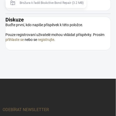
Brožura k řadě BioActive Bond Repair (3.2 MB)
Diskuze
Buďte první, kdo napíše příspěvek k této položce.
Pouze registrovaní uživatelé mohou vkládat příspěvky. Prosím
přihlaste se
nebo se
registrujte
.
Z
á
p
a
t
í
ODEBÍRAT NEWSLETTER