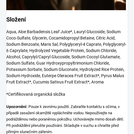
Složení
Aqua, Aloe Barbadensis Leaf Juice*, Lauryl Glucoside, Sodium
Coco-Sulfate, Glycerin, Cocamidopropyl Betaine, Citric Acid,
Sodium Benzoate, Maris Sal, Polyglyceryl-4 Caprate, Polyglyceryl-
6 Caprylate, Hydrolyzed Vegetable Protein, Sodium Chloride,
Alcohol, Caprylyl/Capryl Glucoside, Sodium Cocoyl Glutamate,
Sodium Sulfate, Guar Hydroxypropyltrimonium Chloride,
Potassium Sorbate, Sodium Gluconate, Hydrolyzed Rice Protein,
Sodium Hydroxide, Euterpe Oleracea Fruit Extract*, Pyrus Malus
Fruit Extract*, Cucumis Sativus Fruit Extract*, Aroma
*Certifikovaná organická složka
Upozornění:
Pouze k zevnímu použití. Zabraňte kontaktu s očima, v
případě zasažení okamžitě vypláchněte vodou. Nepoužívejte na
podrážděnou nebo poraněnou pokožku. Uchovávejte mimo dosah dětí.
Při podráždění přerušte používání. Skladujte v suchu a chraňte před
přímým slunečním zářením.