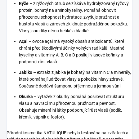
Rýže
– z rýžových otrub se získává hydrolyzovaný rýžový
protein, bohatý na aminokyseliny. Pomáhá obnovit
přirozenou schopnost hydratace, zvyšuje pružnost a
hustotu vlasů a zároveň zklidňuje podrážděnou pokožku.
Vlasy jsou díky němu hebké a hladké.
Açai
– ovoce açai má vysoký obsah antioxidantů, které
chrání před škodlivými účinky volných radikálů. Mastné
kyseliny a vitaminy A, B, C a D posilují vlasové kořínky a
podporují růst vlasů.
Jablko
– extrakt z jablka je bohatý na vitamin C a minerály,
které pomáhají udržovat vlasy a pokožku hlavy zdravé.
Současně dodává šamponu příjemnou a jemnou vůni.
Okurka
– výtažek z okurky pomáhá posilovat strukturu
vlasu a navrací mu přirozenou pružnost a pevnost.
Obsahuje minerální látky podporující růst vlasů (sodík,
křemík, vápník a fosfor).
Přírodní kosmetika NATULIQUE nebyla testována na zvířatech a