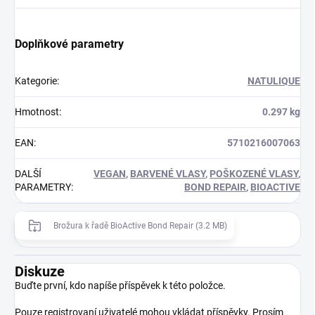
Doplňkové parametry
Kategorie
:
NATULIQUE
Hmotnost
:
0.297 kg
EAN
:
5710216007063
DALŠÍ
VEGAN
,
BARVENÉ VLASY
,
POŠKOZENÉ VLASY
,
PARAMETRY
:
BOND REPAIR
,
BIOACTIVE
Brožura k řadě BioActive Bond Repair (3.2 MB)
Diskuze
Buďte první, kdo napíše příspěvek k této položce.
Pouze registrovaní uživatelé mohou vkládat příspěvky. Prosím