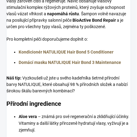
vlasy zároveň čistí a regeneruje. Navíc obsahuje vlasový
stimulační komplex rýžových proteinů, který zvyšuje schopnost
vlasů vázat vlhkost a
napomáhá růstu
. Šampon volně navazuje
na posilující přípravky salonní péče
BioActive Bond Repair
a je
určen pro všechny typy vlasů, zejména ty poškozené.
Pro kompletní péči doporučujeme doplnit o:
Kondicionér NATULIQUE Hair Bond 5 Conditioner
Domácí masku NATULIQUE Hair Bond 3 Maintenance
Náš tip:
Vyzkoušeli už jste u svého kadeřníka šetrné přírodní
barvy NATULIQUE, které obsahují 98 % přírodních složek a nabízí
širokou škálu barevných kombinací?
Přírodní ingredience
Aloe vera
– známá pro své regenerační a zklidňující účinky.
Vitaminy a další látky přirozeně hydratují vlasy, vyživují je a
zjemňují.