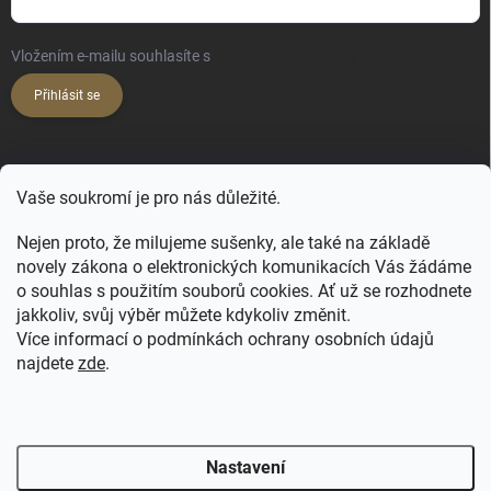
Vložením e-mailu souhlasíte s
podmínkami ochrany osobních údajů
Přihlásit se
KONTAKT
Vaše soukromí je pro nás důležité.
hello
@
happy-hair.cz
Nejen proto, že milujeme sušenky, ale také na základě
+420 606 088 250
novely zákona o elektronických komunikacích Vás žádáme
o souhlas s použitím souborů cookies. Ať už se rozhodnete
jakkoliv, svůj výběr můžete kdykoliv změnit.
Více informací o podmínkách ochrany osobních údajů
najdete
zde
.
FB - NATULIQUE pro profíky
FB Profi
FB ForMe
IG Profi
IG ForMe
Salony Natulique
Nastavení