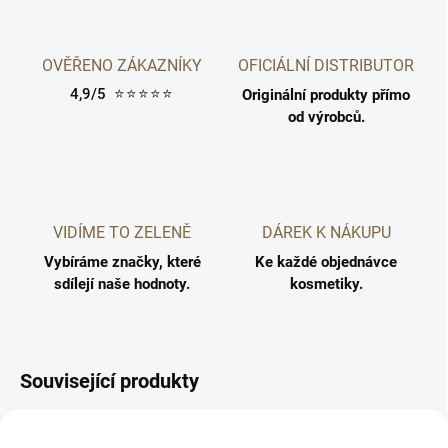
OVĚŘENO ZÁKAZNÍKY
OFICIÁLNÍ DISTRIBUTOR
4,9/5
⭐⭐⭐⭐⭐
Originální produkty přímo
od výrobců.
VIDÍME TO ZELENĚ
DÁREK K NÁKUPU
Vybíráme značky, které
Ke každé objednávce
sdílejí naše hodnoty.
kosmetiky.
Související produkty
5710216007377
5710216006998