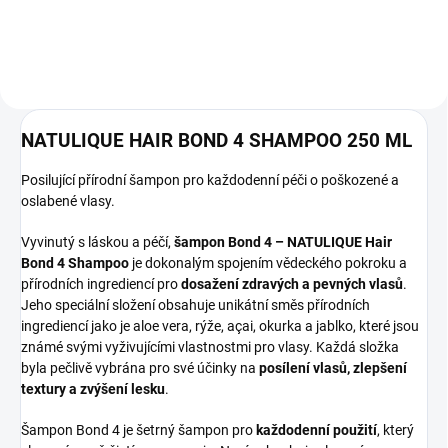
NATULIQUE HAIR BOND 4 SHAMPOO 250 ML
Posilující přírodní šampon pro každodenní péči o poškozené a
oslabené vlasy.
Vyvinutý s láskou a péčí,
šampon Bond 4 – NATULIQUE Hair
Bond 4 Shampoo
je dokonalým spojením vědeckého pokroku a
přírodních ingrediencí pro
dosažení zdravých a pevných vlasů
.
Jeho speciální složení obsahuje unikátní směs přírodních
ingrediencí jako je aloe vera, rýže, açai, okurka a jablko, které jsou
známé svými vyživujícími vlastnostmi pro vlasy. Každá složka
byla pečlivě vybrána pro své účinky na
posílení vlasů, zlepšení
textury a zvýšení lesku
.
Šampon Bond 4 je šetrný šampon pro
každodenní použití
, který