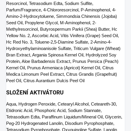
Resorcinol, Tetrasodium Edta, Sodium Sulfite,
Parfum/Fragrance, 4-Chlororesorcinol, P-Aminophenol, 4-
Amino-2-Hydroxytoluene, Simmondsia Chinensis (Jojoba)
Seed Oil, Propylene Glycol, M-Aminophenol, 2-
Methylresorcinol, Butyrospermum Parkii (Shea) Butter, Hc
Yellow No. 2, Ascorbic Acid, Vitis Vinifera (Grape) Seed Oil,
Hc Red No. 3, Toluene-2,5-Diamine Sulfate, 2-Amino-4-
Hydroxyethylaminoanisole Sulfate, Triticum Vulgare (Wheat)
Bran Extract, Argania Spinosa Kernel Oil, Hydrolyzed Soy
Protein, Aloe Barbadensis Extract, Prunus Persica (Peach)
Kernel Oil, Prunus Armeniaca (Apricot) Kernel Oil, Citrus
Medica Limonum Peel Extract, Citrus Grandis (Grapefruit)
Peel Oil, Citrus Aurantium Dulcis Peel Oil
SLOŽENÍ AKTIVÁTORU
Aqua, Hydrogen Peroxide, Cetearyl Alcohol, Ceteareth-30,
Etidronic Acid, Phosphoric Acid, Sodium Stannate,
Tetrasodium Edta, Paraffinum Liquidum/Mineral Oil, Glycerin,
Peg-20 Hydrogenated Lanolin, Disodium Pyrophosphate,
Tetrasodium Pyrophosphate, Oxyquinoline Sulfate, Lanolin