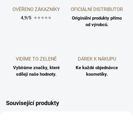
OVĚŘENO ZÁKAZNÍKY
OFICIÁLNÍ DISTRIBUTOR
4,9/5
⭐⭐⭐⭐⭐
Originální produkty přímo
od výrobců.
VIDÍME TO ZELENĚ
DÁREK K NÁKUPU
Vybíráme značky, které
Ke každé objednávce
sdílejí naše hodnoty.
kosmetiky.
Související produkty
5710216009104
5710216005601