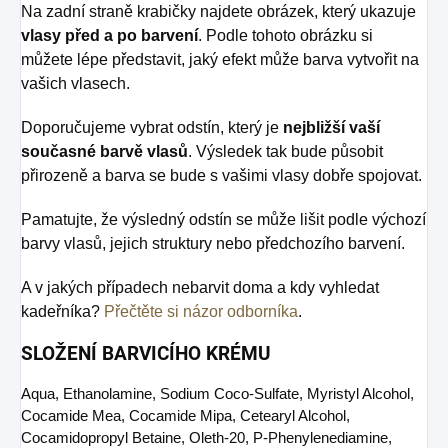
Na zadní straně krabičky najdete obrázek, který ukazuje
vlasy před a po barvení
. Podle tohoto obrázku si
můžete lépe představit, jaký efekt může barva vytvořit na
vašich vlasech.
Doporučujeme vybrat odstín, který je
nejbližší vaší
současné barvě vlasů
. Výsledek tak bude působit
přirozeně a barva se bude s vašimi vlasy dobře spojovat.
Pamatujte, že výsledný odstín se může lišit podle výchozí
barvy vlasů, jejich struktury nebo předchozího barvení.
A v jakých případech nebarvit doma a kdy vyhledat
kadeřníka?
Přečtěte si názor odborníka
.
SLOŽENÍ BARVICÍHO KRÉMU
Aqua, Ethanolamine, Sodium Coco-Sulfate, Myristyl Alcohol,
Cocamide Mea, Cocamide Mipa, Cetearyl Alcohol,
Cocamidopropyl Betaine, Oleth-20, P-Phenylenediamine,