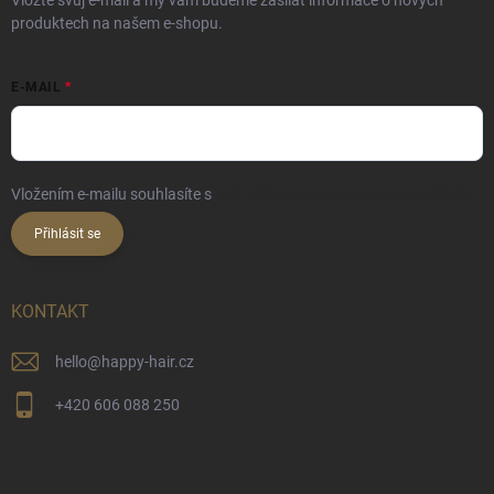
produktech na našem e-shopu.
E-MAIL
Vložením e-mailu souhlasíte s
podmínkami ochrany osobních údajů
Přihlásit se
KONTAKT
hello
@
happy-hair.cz
+420 606 088 250