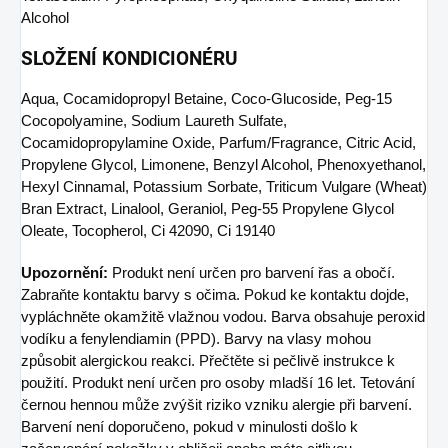
Alcohol
SLOŽENÍ KONDICIONÉRU
Aqua, Cocamidopropyl Betaine, Coco-Glucoside, Peg-15
Cocopolyamine, Sodium Laureth Sulfate,
Cocamidopropylamine Oxide, Parfum/Fragrance, Citric Acid,
Propylene Glycol, Limonene, Benzyl Alcohol, Phenoxyethanol,
Hexyl Cinnamal, Potassium Sorbate, Triticum Vulgare (Wheat)
Bran Extract, Linalool, Geraniol, Peg-55 Propylene Glycol
Oleate, Tocopherol, Ci 42090, Ci 19140
Upozornění:
Produkt není určen pro barvení řas a obočí.
Zabraňte kontaktu barvy s očima. Pokud ke kontaktu dojde,
vypláchněte okamžitě vlažnou vodou. Barva obsahuje peroxid
vodíku a fenylendiamin (PPD). Barvy na vlasy mohou
způsobit alergickou reakci. Přečtěte si pečlivě instrukce k
použití. Produkt není určen pro osoby mladší 16 let. Tetování
černou hennou může zvýšit riziko vzniku alergie při barvení.
Barvení není doporučeno, pokud v minulosti došlo k