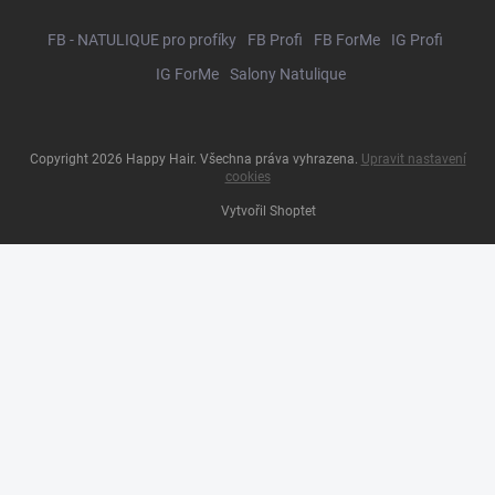
FB - NATULIQUE pro profíky
FB Profi
FB ForMe
IG Profi
IG ForMe
Salony Natulique
Copyright 2026
Happy Hair
. Všechna práva vyhrazena.
Upravit nastavení
cookies
Vytvořil Shoptet