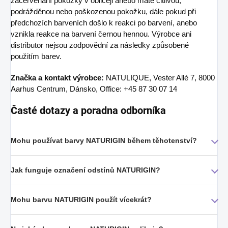
začervenání pokožky v obličeji anebo máte citlivou,
podrážděnou nebo poškozenou pokožku, dále pokud při
předchozích barveních došlo k reakci po barvení, anebo
vznikla reakce na barvení černou hennou. Výrobce ani
distributor nejsou zodpovědní za následky způsobené
použitím barev.
Značka a kontakt výrobce:
NATULIQUE, Vester Allé 7, 8000
Aarhus Centrum, Dánsko, Office: +45 87 30 07 14
Časté dotazy a poradna odborníka
Mohu používat barvy NATURIGIN během těhotenství?
Jak funguje označení odstínů NATURIGIN?
Mohu barvu NATURIGIN použít vícekrát?