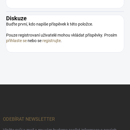
Diskuze
Buďte první, kdo napíše příspěvek k této položce.
Pouze registrovaní uživatelé mohou vkládat příspěvky. Prosím
přihlaste se
nebo se
registrujte
.
Z
á
p
a
t
í
ODEBÍRAT NEWSLETTER
Vložte svůj e-mail a my vám budeme zasílat informace o nových