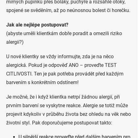
mírných pupínků přes boláky, puchýře a rozsáhlé otoky,
spojené se svěděním, až po neúnosnou bolest či horečku.
Jak ale nejlépe postupovat?
(abyste uměli klientkám dobře poradit a omezili riziko
alergií?)
U nové klientky se vždy informujte, zda je na něco
alergická. Pokud je odpověď ANO – proveďte TEST
CITLIVOSTI. Ten je pak potřeba provádět před každým
barvením s konkrétním odstínem!
Je možné, že i když klientka netrpí žádnou alergií, při
prvním barvení se vyskytne reakce. Alergie se totiž může
projevit kdykoliv v průběhu života bez ohledu na věk nebo
životní styl. Pak doporučujeme postupovat takto:
U silnější reakce proveďte před dalším barvením pro