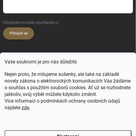
Vložením e-mailu souhlasíte s
podmínkami ochrany osobních údajů
Přihlásit se
KONTAKT
Vaše soukromí je pro nás důležité.
hello
@
happy-hair.cz
Nejen proto, že milujeme sušenky, ale také na základě
novely zákona o elektronických komunikacích Vás žádáme
+420 606 088 250
o souhlas s použitím souborů cookies. Ať už se rozhodnete
jakkoliv, svůj výběr můžete kdykoliv změnit.
Více informací o podmínkách ochrany osobních údajů
najdete
zde
.
FB - NATULIQUE pro profíky
FB Profi
FB ForMe
IG Profi
IG ForMe
Salony Natulique