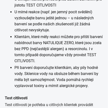
jistotu TEST CITLIVOSTI
U mírné reakce (např. jen jemný pocit svědění)
vyzkoušejte barvu ještě jednou – u následných
barvení se podle našich zkušeností již žádná
citlivost nevyskytuje.
Klientám, které měly reakci můžete pro příští barvení
nabídnout barvy NATULIQUE ZERO, které jsou zcela
bez PPD (nejčastější alergen) a resorcinolu. I v
tomto případě doporučujeme vždy provést TEST
CITLIVOSTI.
Při barvení doporučujte klientkám, aby pily hodně
vody. Sklenice vody na obsluze během barvení by
měla být samozřejmost. Voda pomáhá rychleji
vyplavovat toxiny a mírnit alergické projevy.
Test citlivosti
Test citlivosti je potřeba u citlivých klientek provádět