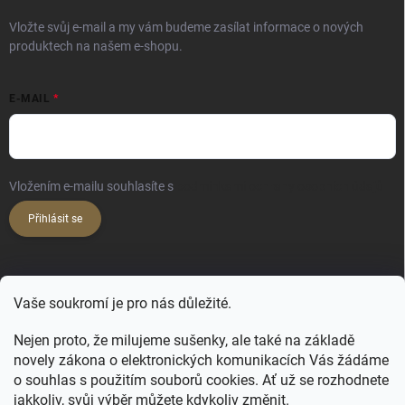
Vložte svůj e-mail a my vám budeme zasílat informace o nových
produktech na našem e-shopu.
E-MAIL
Vložením e-mailu souhlasíte s
podmínkami ochrany osobních údajů
Přihlásit se
KONTAKT
Vaše soukromí je pro nás důležité.
hello
@
happy-hair.cz
Nejen proto, že milujeme sušenky, ale také na základě
+420 606 088 250
novely zákona o elektronických komunikacích Vás žádáme
o souhlas s použitím souborů cookies. Ať už se rozhodnete
jakkoliv, svůj výběr můžete kdykoliv změnit.