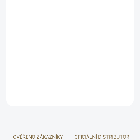
−
+
Přidat do košíku
Elegantní dřevěný držák na plakáty z FSC certifikovaného
akáciového dřeva, který pomáhá vytvořit klidnou a promyšlenou
prezentaci značky NATULIQUE ve vašem salonu. Přirozený design,
snadná výměna motivů a čistý vzhled bez vizuálního chaosu.
🌳
FSC certifikované akáciové dřevo
✨
Čistá a elegantní prezentace
🔄
Snadná výměna plakátů
DETAILNÍ INFORMACE
HLÍDAT
OVĚŘENO ZÁKAZNÍKY
OFICIÁLNÍ DISTRIBUTOR