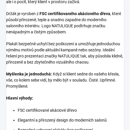
ale i o pocit, který klient v prostoru zažívá.
Držák je vyroben z
FSC certifikovaného akáciového dřeva
, které
působí přirozeně, teple a snadno zapadne do moderního
salonního interiéru. Logo NATULIQUE podtrhuje značku
nenápadným a čistým způsobem.
Plakát bezpečně uchytí bez poškození a umožňuje jednoduchou
výměnu motivů podle aktuální kampaně nebo sezóny. Ideální
řešení pro prezentaci značky NATULIQUE tak, aby působila klidně,
přirozeně a bez zbytečného vizuálního chaosu.
Myšlenka je jednoduchá:
Když si klient sedne do vašeho křesla,
vše, co kolem sebe vidí, by mělo být v souladu. Čisté. Upřímné.
Promyšlené.
Hlavní výhody:
FSC certifikované akáciové dřevo
Elegantní a přirozený design do moderních salonů
Bezpečné uchycení plakátu bez poškození