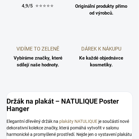
4,9/5
⭐⭐⭐⭐⭐
Originální produkty přímo
od výrobců.
VIDÍME TO ZELENĚ
DÁREK K NÁKUPU
Vybíráme značky, které
Ke každé objednávce
sdílejí naše hodnoty.
kosmetiky.
Držák na plakát – NATULIQUE Poster
Hanger
Elegantní dřevěný držák na
plakáty NATULIQUE
je součástí nové
dekorativní kolekce značky, která pomáhá vytvořit v salonu
harmonické a promyšlené prostředí. Nejde jen o vystavení plakátu