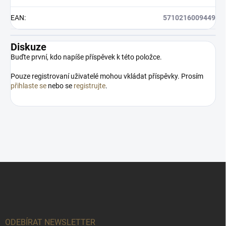
EAN
:
5710216009449
Diskuze
Buďte první, kdo napíše příspěvek k této položce.
Pouze registrovaní uživatelé mohou vkládat příspěvky. Prosím
přihlaste se
nebo se
registrujte
.
Z
á
p
a
t
í
ODEBÍRAT NEWSLETTER