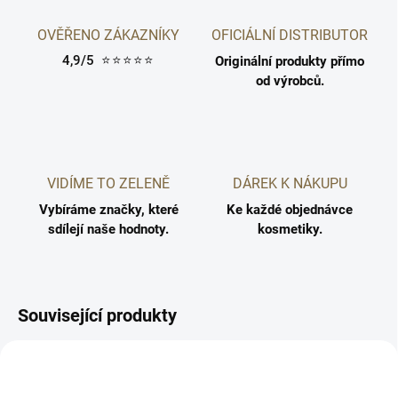
OVĚŘENO ZÁKAZNÍKY
OFICIÁLNÍ DISTRIBUTOR
4,9/5
⭐⭐⭐⭐⭐
Originální produkty přímo
od výrobců.
VIDÍME TO ZELENĚ
DÁREK K NÁKUPU
Vybíráme značky, které
Ke každé objednávce
sdílejí naše hodnoty.
kosmetiky.
Související produkty
5710216009791
5710216007551