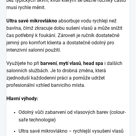
bez typických skvrn, kvůli kterým se běžné ručníky často
musí rychle měnit.
Ultra savé mikrovlákno
absorbuje vodu rychleji než
bavlna, čímž zkracuje dobu sušení vlasů a může snížit
čas potřebný k foukání. Zároveň je ručník dostatečně
jemný pro komfort klienta a dostatečně odolný pro
intenzivní salonní použití.
Využijete ho při
barvení
,
mytí vlasů
,
head spa
i dalších
salonních službách. Je to drobná změna, která
zjednoduší každodenní práci a pomůže udržet
profesionální vzhled barvicího místa.
Hlavní výhody:
Odolný vůči zabarvení od vlasových barev (colour-
safe technologie)
Ultra savé mikrovlákno – rychlejší vysušení vlasů