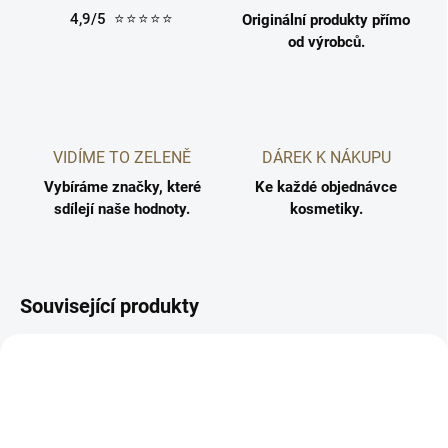
4,9/5
⭐⭐⭐⭐⭐
Originální produkty přímo
od výrobců.
VIDÍME TO ZELENĚ
DÁREK K NÁKUPU
Vybíráme značky, které
Ke každé objednávce
sdílejí naše hodnoty.
kosmetiky.
Související produkty
D
D
5710216005205
5710216001955