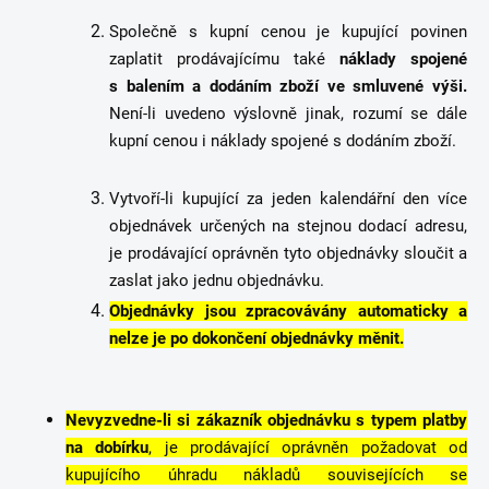
Společně s kupní cenou je kupující povinen
zaplatit prodávajícímu také
náklady spojené
s balením a dodáním zboží ve smluvené výši.
Není-li uvedeno výslovně jinak, rozumí se dále
kupní cenou i náklady spojené s dodáním zboží.
Vytvoří-li kupující za jeden kalendářní den více
objednávek určených na stejnou dodací adresu,
je prodávající oprávněn tyto objednávky sloučit a
zaslat jako jednu objednávku.
Objednávky jsou zpracovávány automaticky a
nelze je po dokončení objednávky měnit.
Nevyzvedne-li si zákazník objednávku s typem platby
na dobírku
, je prodávající oprávněn požadovat od
kupujícího úhradu nákladů souvisejících se