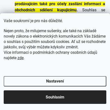
prodávajícím také pro účely zasílání informací a
obchodních sdělení kupujícímu
.
Souhlas se
zpracováním osobních údajů v celém rozsahu dle
Vaše soukromí je pro nás důležité.
tohoto článku není podmínkou, která by sama o
sobě znemožňovala uzavření kupní smlouvy.
Nejen proto, že milujeme sušenky, ale také na základě
novely zákona o elektronických komunikacích Vás žádáme
Kupující bere na vědomí, že je povinen své osobní
o souhlas s použitím souborů cookies. Ať už se rozhodnete
jakkoliv, svůj výběr můžete kdykoliv změnit.
údaje (při registraci, ve svém uživatelském účtu, při
Více informací o podmínkách ochrany osobních údajů
objednávce provedené z webového rozhraní
najdete
zde
.
obchodu) uvádět správně a pravdivě a že je povinen
bez zbytečného odkladu informovat prodávajícího o
změně ve svých osobních údajích.
Nastavení
Zpracováním osobních údajů kupujícího může
prodávající pověřit třetí osobu, jakožto zpracovatele.
Souhlasím
Kromě osob dopravujících zboží nebudou osobní
údaje prodávajícím bez předchozího souhlasu
kupujícího předávány třetím osobám.