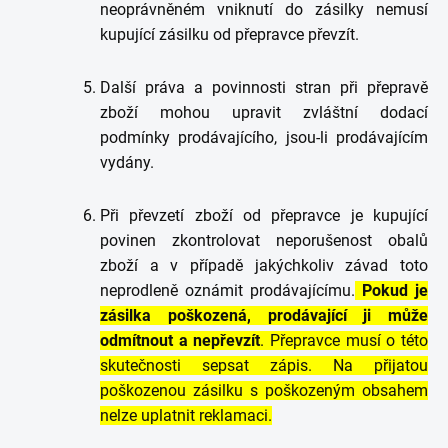
neoprávněném vniknutí do zásilky nemusí
kupující zásilku od přepravce převzít.
Další práva a povinnosti stran při přepravě
zboží mohou upravit zvláštní dodací
podmínky prodávajícího, jsou-li prodávajícím
vydány.
Při převzetí zboží od přepravce je kupující
povinen zkontrolovat neporušenost obalů
zboží a v případě jakýchkoliv závad toto
neprodleně oznámit prodávajícímu.
Pokud je
zásilka poškozená, prodávající ji může
odmítnout a nepřevzít
. Přepravce musí o této
skutečnosti sepsat zápis. Na přijatou
poškozenou zásilku s poškozeným obsahem
nelze uplatnit reklamaci.