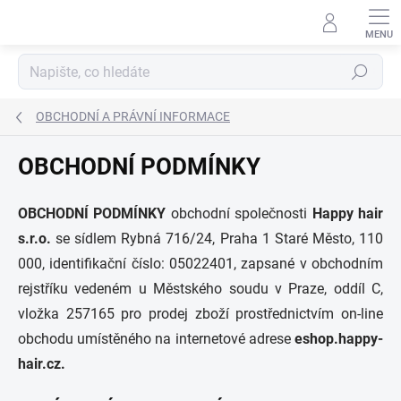
Přejít
na
obsah
Hledat
OBCHODNÍ A PRÁVNÍ INFORMACE
OBCHODNÍ PODMÍNKY
OBCHODNÍ PODMÍNKY
obchodní společnosti
Happy hair
s.r.o.
se sídlem
Rybná 716/24, Praha 1 Staré Město, 110
00
0, identifikační číslo: 05022401, zapsané v obchodním
rejstříku vedeném u Městského soudu v Praze, oddíl C,
vložka 257165 pro prodej zboží prostřednictvím on-line
obchodu umístěného na internetové adrese
eshop.happy-
hair.cz.