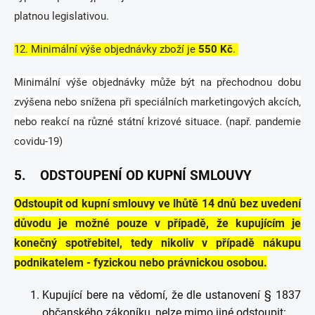
platnou legislativou.
12. Minimální výše objednávky zboží je
550 Kč
.
Minimální výše objednávky může být na přechodnou dobu
zvýšena nebo snížena při speciálních marketingových akcích,
nebo reakcí na různé státní krizové situace. (např. pandemie
covidu-19)
5. ODSTOUPENÍ OD KUPNÍ SMLOUVY
Odstoupit od kupní smlouvy ve lhůtě 14 dnů bez uvedení
důvodu je možné pouze v případě, že kupujícím je
konečný spotřebitel, tedy nikoliv v případě nákupu
podnikatelem - fyzickou nebo právnickou osobou.
Kupující bere na vědomí, že dle ustanovení § 1837
občanského zákoníku, nelze mimo jiné odstoupit: