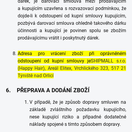
dárek, je darovací smlouva mezi prodávajícím
a kupujícím uzavřena s rozvazovací podmínkou, že
dojde-li k odstoupení od kupní smlouvy kupujícím,
pozbývá darovací smlouva ohledně takového dárku
účinnosti a kupující je povinen spolu se zbožím
prodávajícímu vrátit i poskytnutý dárek.
Adresa pro vrácení zboží při oprávněném
odstoupení od kupní smlouvy je
SHIPMALL s.r.o.
(Happy Hair), Areál Elitex, Vrchlického 323, 517 21
Týniště nad Orlicí
6. PŘEPRAVA A DODÁNÍ ZBOŽÍ
V případě, že je způsob dopravy smluven na
základě zvláštního požadavku kupujícího,
nese kupující riziko a případné dodatečné
náklady spojené s tímto způsobem dopravy.