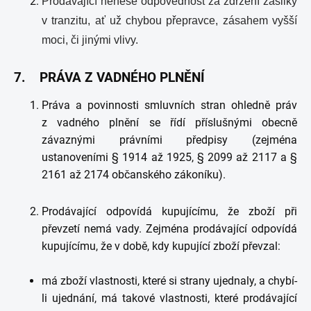
Prodávající nenese odpovědnost za zdržení zásilky
v tranzitu, ať už chybou přepravce, zásahem vyšší
moci, či jinými vlivy.
7. PRÁVA Z VADNÉHO PLNĚNÍ
Práva a povinnosti smluvních stran ohledně práv
z vadného plnění se řídí příslušnými obecně
závaznými právními předpisy (zejména
ustanoveními § 1914 až 1925, § 2099 až 2117 a §
2161 až 2174 občanského zákoníku).
Prodávající odpovídá kupujícímu, že zboží při
převzetí nemá vady. Zejména prodávající odpovídá
kupujícímu, že v době, kdy kupující zboží převzal:
má zboží vlastnosti, které si strany ujednaly, a chybí-
li ujednání, má takové vlastnosti, které prodávající