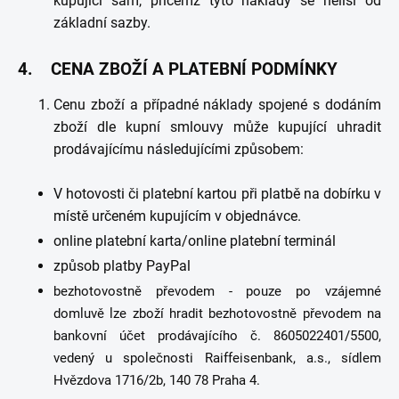
kupující sám, přičemž tyto náklady se neliší od
základní sazby.
4. CENA ZBOŽÍ A PLATEBNÍ PODMÍNKY
Cenu zboží a případné náklady spojené s dodáním
zboží dle kupní smlouvy může kupující uhradit
prodávajícímu následujícími způsobem:
V hotovosti či platební kartou při platbě na dobírku v
místě určeném kupujícím v objednávce.
online platební karta/online platební terminál
způsob platby PayPal
bezhotovostně převodem - pouze po vzájemné
domluvě lze zboží hradit bezhotovostně převodem na
bankovní účet prodávajícího č. 8605022401/5500,
vedený u společnosti Raiffeisenbank, a.s., sídlem
Hvězdova 1716/2b, 140 78 Praha 4.