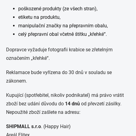
poškozené produkty (ze všech stran),
etiketu na produktu,
manipulační značky na přepravním obalu,
celý přepravní obal včetně štítku „křehké“.
Dopravce vyžaduje fotografii krabice se zřetelným
označením „křehké“.
Reklamace bude vyřízena do 30 dnů v souladu se
zákonem.
Kupující (spotřebitel, nikoliv podnikatel) má právo vrátit
zboží bez udání důvodu do
14 dnů
od převzetí zásilky.
Nepoužité zboží zašlete na adresu:
SHIPMALL s.r.o
. (Happy Hair)
Areál Elitex,