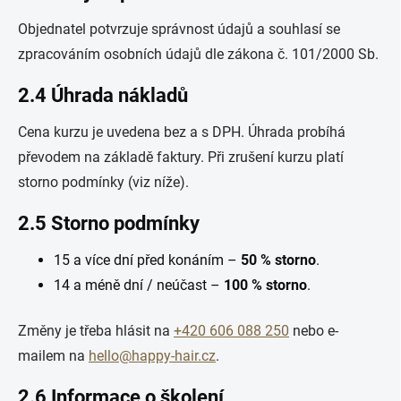
Objednatel potvrzuje správnost údajů a souhlasí se
zpracováním osobních údajů dle zákona č. 101/2000 Sb.
2.4 Úhrada nákladů
Cena kurzu je uvedena bez a s DPH. Úhrada probíhá
převodem na základě faktury. Při zrušení kurzu platí
storno podmínky (viz níže).
2.5 Storno podmínky
15 a více dní před konáním –
50 % storno
.
14 a méně dní / neúčast –
100 % storno
.
Změny je třeba hlásit na
+420 606 088 250
nebo e-
mailem na
hello@happy-hair.cz
.
2.6 Informace o školení