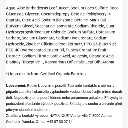
Aqua, Aloe Barbadensis Leaf Juice*, Sodium Coco-Sulfate, Coco-
Glucoside, Glycerin, Cocamidopropyl Betaine, Polyglyceryl-4
Caprate, Citric Acid, Sodium Benzoate, Betaine, Maris Sal,
Butylene Glycol, Saccharide Isomerate, Sodium Chloride, Guar
Hydroxypropyltrimonium Chloride, Sodium Sulfate, Potassium
Sorbate, Sodium Gluconate, Sodium Hyaluronate, Sodium
Hydroxide, Zingiber Officinale Root Extract*, PPG-26-Buteth-26,
PEG-40 Hydrogenated Castor Oil, Punica Granatum Fruit
Extract*, Sodium Citrate, Sorbic Acid, Apigenin, Oleanolic Acid,
Biotinoyl Tripeptide-1, Rosmarinus Officinalis Leaf Oil*, Aroma
*) Ingredients from Certified Organic Farming
Upozornění:
Pouze k zevnímu použití. Zabraňte kontaktu s očima, v
případě zasažení okamžitě vypláchněte vodou. Uchovávejte mimo dosah
dětí. Nepoužívejte na podrážděnou nebo poraněnou pokožku. Při výskytu
podráždění přestaňte výrobek používat. Skladujte v suchu a chraňte před
přímým slunečním zářením.
Značka a kontakt výrobce: NATULIQUE, Vester Allé 7, 8000 Aarhus
Centrum, Dánsko, Office: +45 87 30 07 14