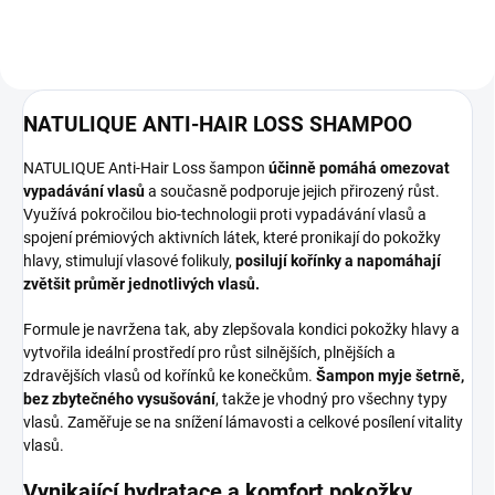
NATULIQUE ANTI-HAIR LOSS SHAMPOO
NATULIQUE Anti-Hair Loss šampon
účinně pomáhá omezovat
vypadávání vlasů
a současně podporuje jejich přirozený růst.
Využívá pokročilou bio-technologii proti vypadávání vlasů a
spojení prémiových aktivních látek, které pronikají do pokožky
hlavy, stimulují vlasové folikuly,
posilují kořínky a napomáhají
zvětšit průměr jednotlivých vlasů.
Formule je navržena tak, aby zlepšovala kondici pokožky hlavy a
vytvořila ideální prostředí pro růst silnějších, plnějších a
zdravějších vlasů od kořínků ke konečkům.
Šampon myje šetrně,
bez zbytečného vysušování
, takže je vhodný pro všechny typy
vlasů. Zaměřuje se na snížení lámavosti a celkové posílení vitality
vlasů.
Vynikající hydratace a komfort pokožky