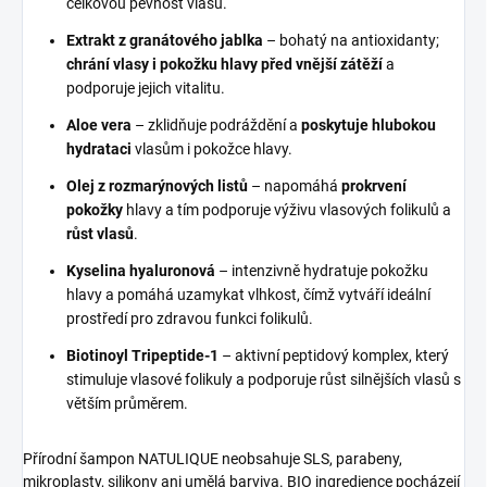
celkovou pevnost vlasů.
Extrakt z granátového jablka
– bohatý na antioxidanty;
chrání vlasy i pokožku hlavy před vnější zátěží
a
podporuje jejich vitalitu.
Aloe vera
– zklidňuje podráždění a
poskytuje hlubokou
hydrataci
vlasům i pokožce hlavy.
Olej z rozmarýnových listů
– napomáhá
prokrvení
pokožky
hlavy a tím podporuje výživu vlasových folikulů a
růst vlasů
.
Kyselina hyaluronová
– intenzivně hydratuje pokožku
hlavy a pomáhá uzamykat vlhkost, čímž vytváří ideální
prostředí pro zdravou funkci folikulů.
Biotinoyl Tripeptide-1
– aktivní peptidový komplex, který
stimuluje vlasové folikuly a podporuje růst silnějších vlasů s
větším průměrem.
Přírodní šampon NATULIQUE neobsahuje SLS, parabeny,
mikroplasty, silikony ani umělá barviva. BIO ingredience pocházejí