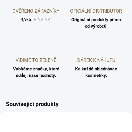
OVĚŘENO ZÁKAZNÍKY
OFICIÁLNÍ DISTRIBUTOR
4,9/5
⭐⭐⭐⭐⭐
Originální produkty přímo
od výrobců.
VIDÍME TO ZELENĚ
DÁREK K NÁKUPU
Vybíráme značky, které
Ke každé objednávce
sdílejí naše hodnoty.
kosmetiky.
Související produkty
5710216003461
5710216003447