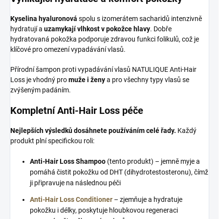
Kyselina hyaluronová
spolu s izomerátem sacharidů intenzivně
hydratují a
uzamykají vlhkost v pokožce hlavy
. Dobře
hydratovaná pokožka podporuje zdravou funkci folikulů, což je
klíčové pro omezení vypadávání vlasů.
Přírodní šampon proti vypadávání vlasů NATULIQUE Anti-Hair
Loss je vhodný pro
muže i ženy
a pro všechny typy vlasů se
zvýšeným padáním.
Kompletní Anti-Hair Loss péče
Nejlepších výsledků dosáhnete používáním celé řady.
Každý
produkt plní specifickou roli:
Anti-Hair Loss Shampoo
(tento produkt) – jemně myje a
pomáhá čistit pokožku od DHT (dihydrotestosteronu), čímž
ji připravuje na následnou péči
Anti-Hair Loss Conditioner
– zjemňuje a hydratuje
pokožku i délky, poskytuje hloubkovou regeneraci