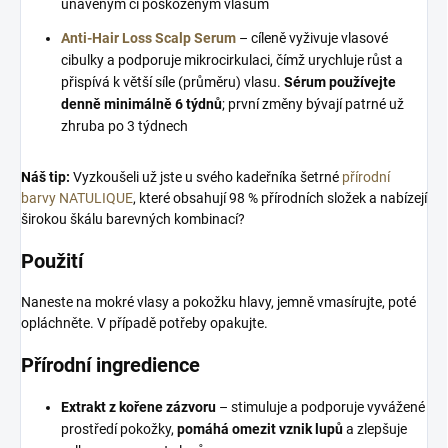
unaveným či poškozeným vlasům
Anti-Hair Loss Scalp Serum
– cíleně vyživuje vlasové
cibulky a podporuje mikrocirkulaci, čímž urychluje růst a
přispívá k větší síle (průměru) vlasu.
Sérum používejte
denně minimálně 6 týdnů
; první změny bývají patrné už
zhruba po 3 týdnech
Náš tip:
Vyzkoušeli už jste u svého kadeřníka šetrné
přírodní
barvy NATULIQUE
, které obsahují 98 % přírodních složek a nabízejí
širokou škálu barevných kombinací?
Použití
Naneste na mokré vlasy a pokožku hlavy, jemně vmasírujte, poté
opláchněte. V případě potřeby opakujte.
Přírodní ingredience
Extrakt z kořene zázvoru
– stimuluje a podporuje vyvážené
prostředí pokožky,
pomáhá omezit vznik lupů
a zlepšuje