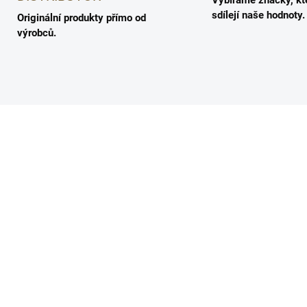
Vybíráme značky, kt
sdílejí naše hodnoty.
Originální produkty přímo od
výrobců.
5710216005397
571021600
SKLADEM
SKLA
rodní intimní mycí gel
Přírodní šampon pro
NATURIGIN Pure
citlivou pokožku hlavy 