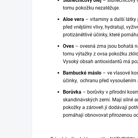
Slunečnicový olej
– slunečnicový o
tomu pokožku nezatěžuje.
Aloe vera
– vitaminy a další látky 
před vnějšími vlivy, hydratují, vyži
protizánětlivé účinky, které pomáha
Oves
– ovesná zrna jsou bohatá na
tomu výtažky z ovsa pokožku zklidňu
Vysoký obsah antioxidantů má pozi
Bambucké máslo
– ve vlasové kos
účinky, ochranu před vysoušením 
Borůvka
– borůvky v přírodní kos
skandinávských zemí. Mají silné a
pokožky a zároveň jí dodávají potř
pomáhají obnovovat přirozenou oc