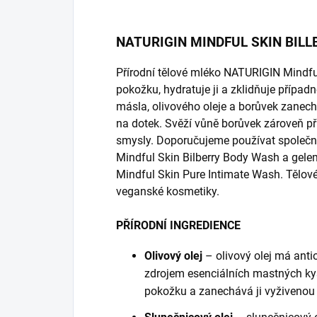
NATURIGIN MINDFUL SKIN BILL
Přírodní tělové mléko NATURIGIN Mindful
pokožku, hydratuje ji a zklidňuje přípa
másla, olivového oleje a borůvek zanec
na dotek. Svěží vůně borůvek zároveň př
smysly. Doporučujeme používat společ
Mindful Skin Bilberry Body Wash a gel
Mindful Skin Pure Intimate Wash. Tělo
veganské kosmetiky.
PŘÍRODNÍ INGREDIENCE
Olivový olej
– olivový olej má anti
zdrojem esenciálních mastných kys
pokožku a zanechává ji vyživenou 