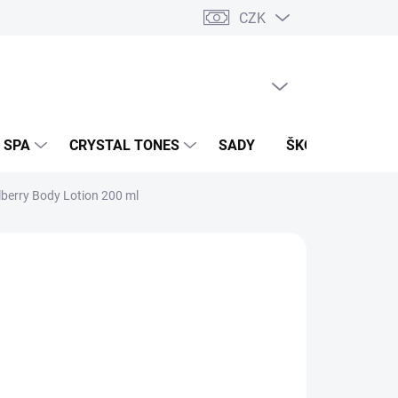
CZK
PRÁZDNÝ KOŠÍK
NÁKUPNÍ
KOŠÍK
 SPA
CRYSTAL TONES
SADY
ŠKOLENÍ A EVEN
lberry Body Lotion 200 ml
Přidat do košíku