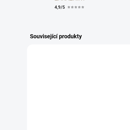
4,9/5
⭐⭐⭐⭐⭐
Související produkty
5710216005441
SKLADEM
Přírodní sprchový gel -
Pří
NATURIGIN Bilberry Body
- 