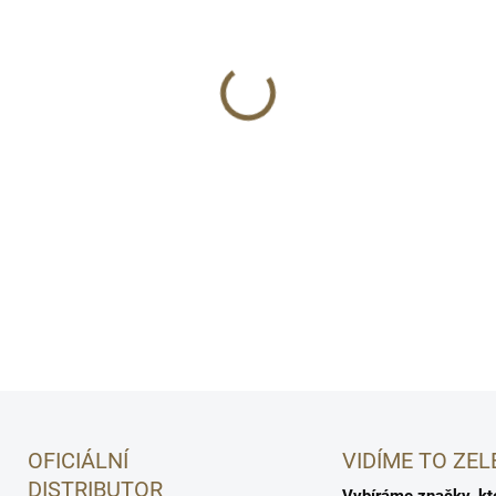
Hydratační tělové mléko NAT
rychle se vstřebává a zanech
pokožku.
💧
🌿
Intenzivní hydratace
Přírod
DETAILNÍ INFORMACE
OFICIÁLNÍ
VIDÍME TO ZEL
DISTRIBUTOR