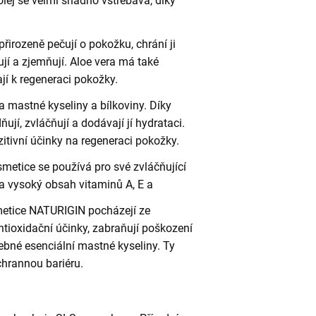
lej se velmi snadno vstřebává, díky
přirozeně pečují o pokožku, chrání ji
vují a zjemňují. Aloe vera má také
jí k regeneraci pokožky.
 mastné kyseliny a bílkoviny. Díky
jí, zvláčňují a dodávají jí hydrataci.
tivní účinky na regeneraci pokožky.
metice se používá pro své zvláčňující
a vysoký obsah vitaminů A, E a
metice NATURIGIN pocházejí ze
ntioxidační účinky, zabraňují poškození
ebné esenciální mastné kyseliny. Ty
hrannou bariéru.