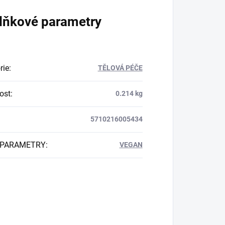
lňkové parametry
rie
:
TĚLOVÁ PÉČE
ost
:
0.214 kg
5710216005434
 PARAMETRY
:
VEGAN