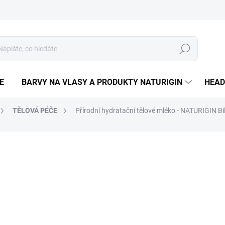
Hledat
E
BARVY NA VLASY A PRODUKTY NATURIGIN
HEAD
TĚLOVÁ PÉČE
Přírodní hydratační tělové mléko - NATURIGIN Bi
ČKA:
NATURIGIN
490 Kč
Měrná
2 450 Kč / 1 l
cena:
SKLADEM
−
+