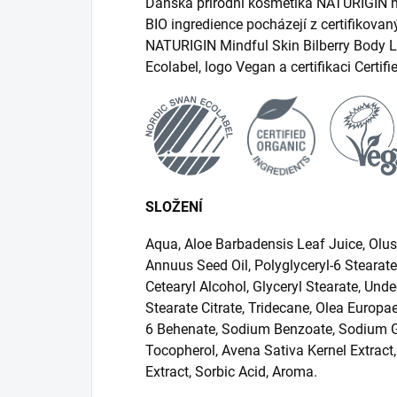
Dánská přírodní kosmetika NATURIGIN n
BIO ingredience pocházejí z certifikovan
NATURIGIN Mindful Skin Bilberry Body Lo
Ecolabel, logo Vegan a certifikaci Certifi
SLOŽENÍ
Aqua, Aloe Barbadensis Leaf Juice, Olus 
Annuus Seed Oil, Polyglyceryl-6 Stearate
Cetearyl Alcohol, Glyceryl Stearate, Unde
Stearate Citrate, Tridecane, Olea Europa
6 Behenate, Sodium Benzoate, Sodium G
Tocopherol, Avena Sativa Kernel Extract, 
Extract, Sorbic Acid, Aroma.