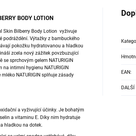
Dop
BERRY BODY LOTION
 Skin Bilberry Body Lotion vyživuje
dné podráždění. Výtažky z bambuckého
Katego
hávají pokožku hydratovanou a hladkou
ináší zcela nový zážitek povzbuzující
Hmotn
ně se sprchovým gelem NATURIGIN
em na intimní hygienu NATURIGIN
EAN
:
vé mléko NATURIGIN splňuje zásady
DALŠÍ
oxidační a vyživující účinky. Je bohatým
elin a vitaminu E. Díky nim hydratuje
a hladkou na dotek.