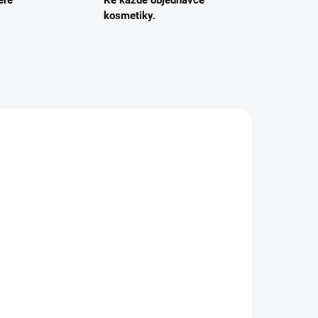
eré
Ke každé objednávce
kosmetiky.
5458
DEM
-