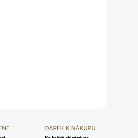
URIGIN Mindful Skin s borůvkovými extrakty
ává pokožku hebkou. Vhodné i pro citlivou
🛡️
ní složky
Pro citlivou pokožku
HLÍDAT
ENĚ
DÁREK K NÁKUPU