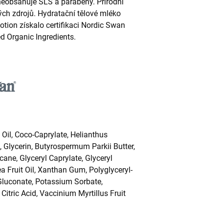
eobsahuje SLS a parabeny. Přírodní
ých zdrojů. Hydratační tělové mléko
tion získalo certifikaci Nordic Swan
ed Organic Ingredients.
Oil, Coco-Caprylate, Helianthus
, Glycerin, Butyrospermum Parkii Butter,
cane, Glyceryl Caprylate, Glyceryl
ea Fruit Oil, Xanthan Gum, Polyglyceryl-
luconate, Potassium Sorbate,
Citric Acid, Vaccinium Myrtillus Fruit