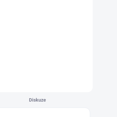
ree
ez
..
Diskuze