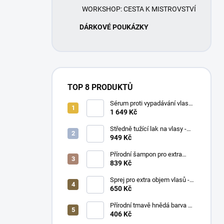
WORKSHOP: CESTA K MISTROVSTVÍ
DÁRKOVÉ POUKÁZKY
TOP 8 PRODUKTŮ
Sérum proti vypadávání vlasů -
NATULIQUE Anti-Hair Loss
1 649 Kč
Scalp Serum 50 ml
Středně tužící lak na vlasy -
NATULIQUE Medium Hold Hair
949 Kč
Spray 300 ml
Přírodní šampon pro extra
objem - NATULIQUE Volume
839 Kč
Hairwash 250 ml
Sprej pro extra objem vlasů -
NATURIGIN Thickness
650 Kč
Booster Hair Spray 200 ml
Přírodní tmavě hnědá barva na
vlasy - NATURIGIN Dark
406 Kč
Brown 3.0