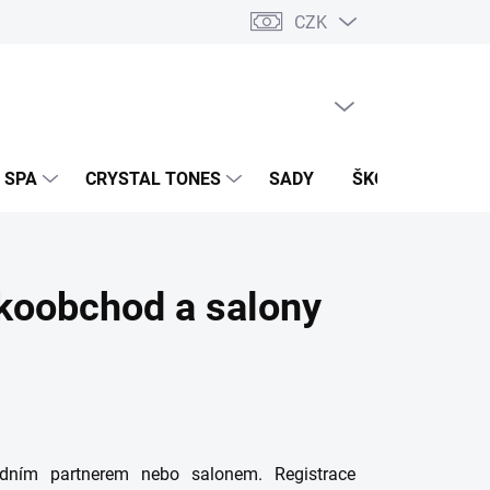
CZK
PRÁZDNÝ KOŠÍK
NÁKUPNÍ
KOŠÍK
 SPA
CRYSTAL TONES
SADY
ŠKOLENÍ A EVEN
lkoobchod a salony
odním partnerem nebo salonem. Registrace