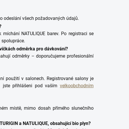
po odeslání všech požadovaných údajů.
?
k míchání NATULIQUE barev. Po registraci se
 spolupráce.
hvičkách odměrka pro dávkování?
ahují odměrky – doporučujeme profesionální
í použití v salonech. Registrované salony je
li jste přihlášeni pod vaším
velkoobchodním
ném místě, mimo dosah přímého slunečního
ATURIGIN a NATULIQUE, obsahující bio plyn?