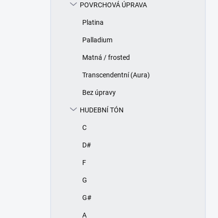
POVRCHOVÁ ÚPRAVA
Platina
Palladium
Matná / frosted
Transcendentní (Aura)
Bez úpravy
HUDEBNÍ TÓN
C
D#
F
G
G#
A