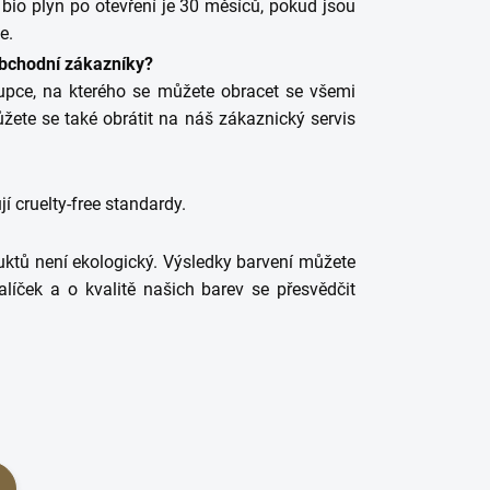
 bio plyn po otevření je 30 měsíců, pokud jsou
e.
bchodní zákazníky?
upce, na kterého se můžete obracet se všemi
ete se také obrátit na náš zákaznický servis
í cruelty-free standardy.
uktů není ekologický. Výsledky barvení můžete
alíček a o kvalitě našich barev se přesvědčit