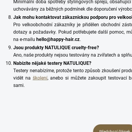
Minimální doba spotřeby stylingových sprejů, obsahující
uchovávány za běžných podmínek dle doporučení výrobc
Jak mohu kontaktovat zákaznickou podporu pro velkoo
Pro velkoobchodní zákazníky je přidělen obchodní zást
dotazy a požadavky. Pokud potřebujete další pomoc, můž
na e-mailu
hello@happy-hair.cz
.
Jsou produkty NATULIQUE cruelty-free?
Ano, naše produkty nejsou testovány na zvířatech a splňuj
Nabízíte nějaké testery NATULIQUE?
Testery nenabízíme, protože tento způsob zkoušení prod
vidět na
školení
, anebo si můžete zakoupit testovací b
sami.
Předchozí článek