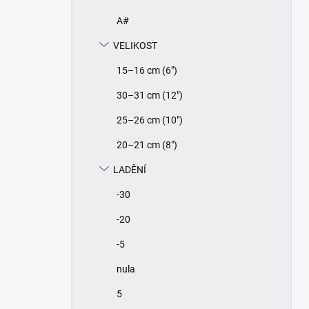
A#
VELIKOST
15–16 cm (6")
30–31 cm (12")
25–26 cm (10")
20–21 cm (8")
LADĚNÍ
-30
-20
-5
nula
5