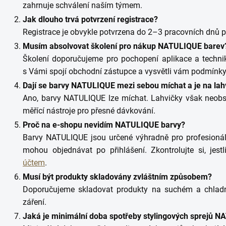
zahrnuje schválení naším týmem.
Jak dlouho trvá potvrzení registrace?
Registrace je obvykle potvrzena do 2–3 pracovních dnů 
Musím absolvovat školení pro nákup NATULIQUE barev
Školení doporučujeme pro pochopení aplikace a techni
s Vámi spojí obchodní zástupce a vysvětli vám podmínky
Dají se barvy NATULIQUE mezi sebou míchat a je na la
Ano, barvy NATULIQUE lze míchat. Lahvičky však neobs
měřící nástroje pro přesné dávkování.
Proč na e-shopu nevidím NATULIQUE barvy?
Barvy NATULIQUE jsou určené výhradně pro profesionáln
mohou objednávat po přihlášení. Zkontrolujte si, jest
účtem
.
Musí být produkty skladovány zvláštním způsobem?
Doporučujeme skladovat produkty na suchém a chlad
záření.
Jaká je minimální doba spotřeby stylingových sprejů N