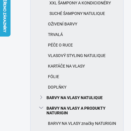
í
XXL ŠAMPONY A KONDICIONÉRY
p
a
SUCHÉ ŠAMPONY NATULIQUE
n
OŽIVENÍ BARVY
e
l
TRVALÁ
PÉČE O RUCE
VLASOVÝ STYLING NATULIQUE
KARTÁČE NA VLASY
FÓLIE
DOPLŇKY
BARVY NA VLASY NATULIQUE
BARVY NA VLASY A PRODUKTY
NATURIGIN
BARVY NA VLASY značky NATURIGIN