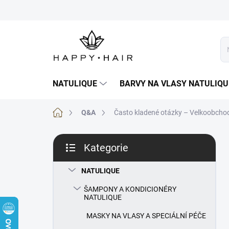
Přejít
na
obsah
NATULIQUE
BARVY NA VLASY NATULIQU
Domů
Q&A
Často kladené otázky – Velkoobchod
P
Kategorie
o
Přeskočit
s
kategorie
t
NATULIQUE
r
ŠAMPONY A KONDICIONÉRY
a
NATULIQUE
n
n
MASKY NA VLASY A SPECIÁLNÍ PÉČE