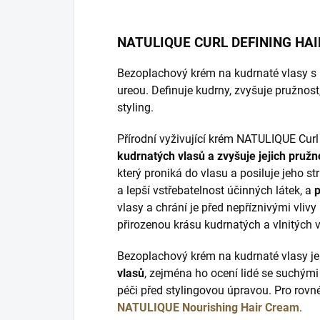
NATULIQUE CURL DEFINING HA
Bezoplachový krém na kudrnaté vlasy s
ureou. Definuje kudrny, zvyšuje pružnost
styling.
Přírodní vyživující krém NATULIQUE Cur
kudrnatých vlasů a zvyšuje jejich pružn
který proniká do vlasu a posiluje jeho st
a lepší vstřebatelnost účinných látek, a
p
vlasy a chrání je před nepříznivými vliv
přirozenou krásu kudrnatých a vlnitých v
Bezoplachový krém na kudrnaté vlasy j
vlasů
, zejména ho ocení lidé se suchými
péči před stylingovou úpravou. Pro rov
NATULIQUE Nourishing Hair Cream
.