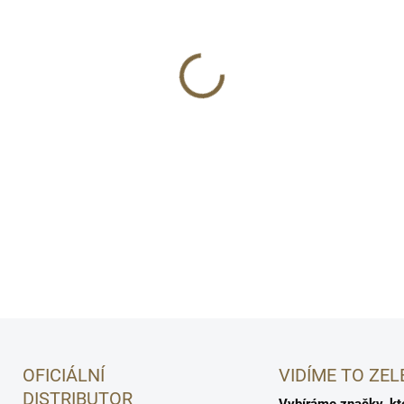
Přírodní bezoplachový krém 
pšeničným proteinem a ureou.
dodává lesk. Usnadňuje styli
🌿
Pšeničný protein + panthenol
✨
Bezoplachový, definuje kudrny
🇩🇰
Bez sulfátů, parabenů a m
DETAILNÍ INFORMACE
OFICIÁLNÍ
VIDÍME TO ZEL
DISTRIBUTOR