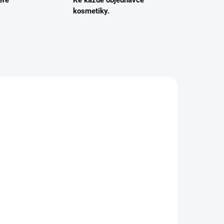
eré
Ke každé objednávce
kosmetiky.
5281
5710216007049
DEM
SKLADEM
Jemný kondicionér pro
kudrnaté vlasy -