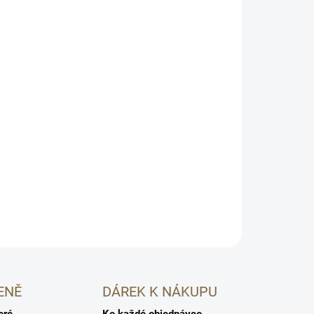
na kudrnaté vlasy NATULIQUE s panthenol,
 Definuje kudrny, zvyšuje pružnost, vyživuje a
ng kudrnatých a vlnitých vlasů.
 + urea
 a potlačuje krepatění
ikroplastů
HLÍDAT
ENĚ
DÁREK K NÁKUPU