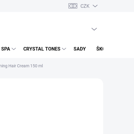
CZK
PRÁZDNÝ KOŠÍK
NÁKUPNÍ
KOŠÍK
 SPA
CRYSTAL TONES
SADY
ŠKOLENÍ A EVEN
ining Hair Cream 150 ml
Přidat do košíku