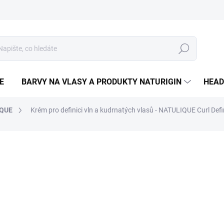
Hledat
E
BARVY NA VLASY A PRODUKTY NATURIGIN
HEAD
IQUE
Krém pro definici vln a kudrnatých vlasů - NATULIQUE Curl Def
ČKA:
NATULIQUE
979 Kč
Měrná
6 526,67 Kč / 1 l
cena:
SKLADEM
−
+