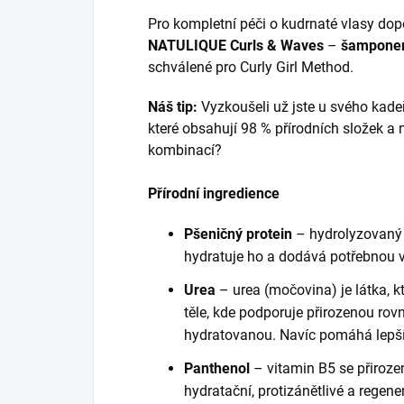
Pro kompletní péči o kudrnaté vlasy d
NATULIQUE Curls & Waves
–
šampon
schválené pro Curly Girl Method.
Náš tip:
Vyzkoušeli už jste u svého kade
které obsahují 98 % přírodních složek a 
kombinací?
Přírodní ingredience
Pšeničný protein
– hydrolyzovaný p
hydratuje ho a dodává potřebnou v
Urea
– urea (močovina) je látka, k
těle, kde podporuje přirozenou rov
hydratovanou. Navíc pomáhá lepší
Panthenol
– vitamin B5 se přiroze
hydratační, protizánětlivé a regene