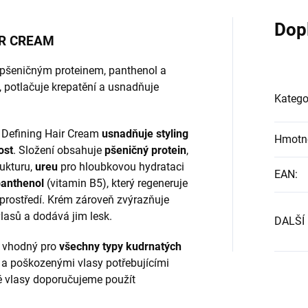
Dop
IR CREAM
 pšeničným proteinem, panthenol a
, potlačuje krepatění a usnadňuje
Katego
l Defining Hair Cream
usnadňuje styling
Hmotn
ost
. Složení obsahuje
pšeničný protein
,
rukturu,
ureu
pro hloubkovou hydrataci
EAN
:
anthenol
(vitamin B5), který regeneruje
y prostředí. Krém zároveň zvýrazňuje
lasů a dodává jim lesk.
DALŠÍ
e vhodný pro
všechny typy kudrnatých
 a poškozenými vlasy potřebujícími
né vlasy doporučujeme použít