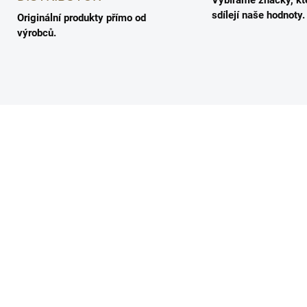
Vybíráme značky, kt
sdílejí naše hodnoty.
Originální produkty přímo od
výrobců.
5710216001320
571021600
SKLADEM
SKLA
oplachový vyživující
Přírodní lehký vosk na
m na vlasy -
vlasy ve spreji -