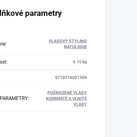
lňkové parametry
VLASOVÝ STYLING
rie
:
NATULIQUE
ost
:
0.15 kg
5710216001306
POŠKOZENÉ VLASY
,
 PARAMETRY
:
KUDRNATÉ A VLNITÉ
VLASY