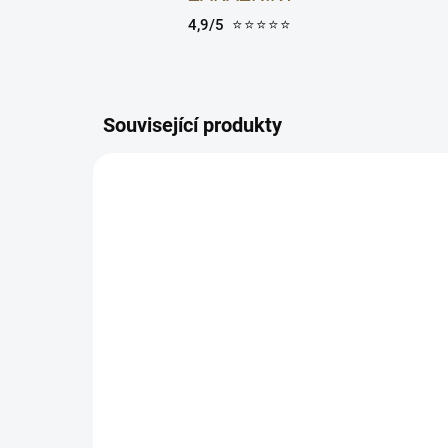
4,9/5
⭐⭐⭐⭐⭐
Související produkty
5710216007391
SKLADEM
Dárková krabička pro
Bez
sadu na kudrnaté vlasy -
kré