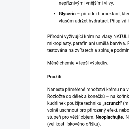
nepříznivými vnějšími vlivy.
Glycerin
– přírodní humektant, kter
vlasům udržet hydrataci. Přispívá k
Přírodní vyživující krém na vlasy NATUL
mikroplasty, parafín ani umělá barviva
testována na zvířatech a splňuje podmín
Méně chemie = lepší výsledky.
Použití
Naneste přiměřené množství krému na vl
Rozložte do délek a konečků – na kořínky
kudrlinek použijte techniku
„scrunch"
(ma
volně uschnout pro přirozený efekt, nebo
stupeň pro větší objem.
Neoplachujte.
Na
(velikost lískového oříšku).