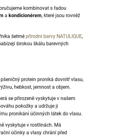
oporučujeme kombinovat s řadou
em
a
kondicionérem
, které jsou rovněž
řníka šetrné
přírodní barvy NATULIQUE
,
nabízejí širokou škálu barevných
šeničný protein proniká dovnitř vlasu,
ýživu, hebkost, jemnost a objem.
terá se přirozeně vyskytuje v našem
nováhu pokožky a udržuje ji
mu pronikání účinných látek do vlasu.
ně vyskytuje v rostlinách. Má
rační účinky a vlasy chrání před