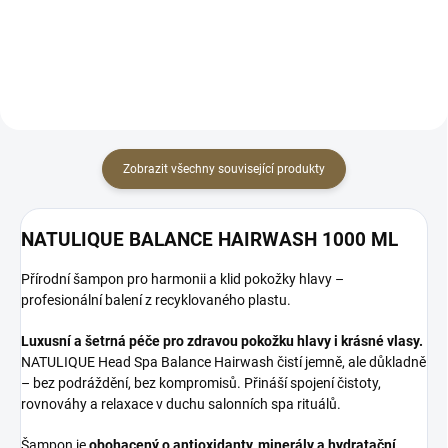
rovnováhu pokožky hlavy a...
Conditioner zklidňuje, hydratuje
a...
Zobrazit všechny související produkty
NATULIQUE BALANCE HAIRWASH 1000 ML
Přírodní šampon pro harmonii a klid pokožky hlavy –
profesionální balení z recyklovaného plastu.
Luxusní a šetrná péče pro zdravou pokožku hlavy i krásné vlasy.
NATULIQUE Head Spa Balance Hairwash čistí jemně, ale důkladně
– bez podráždění, bez kompromisů. Přináší spojení čistoty,
rovnováhy a relaxace v duchu salonních spa rituálů.
Šampon je
obohacený o antioxidanty, minerály a hydratační