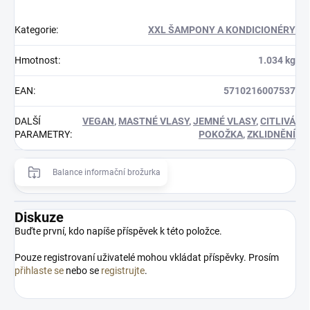
Kategorie
:
XXL ŠAMPONY A KONDICIONÉRY
Hmotnost
:
1.034 kg
EAN
:
5710216007537
DALŠÍ
VEGAN
,
MASTNÉ VLASY
,
JEMNÉ VLASY
,
CITLIVÁ
PARAMETRY
:
POKOŽKA
,
ZKLIDNĚNÍ
Balance informační brožurka
Diskuze
Buďte první, kdo napíše příspěvek k této položce.
Pouze registrovaní uživatelé mohou vkládat příspěvky. Prosím
přihlaste se
nebo se
registrujte
.