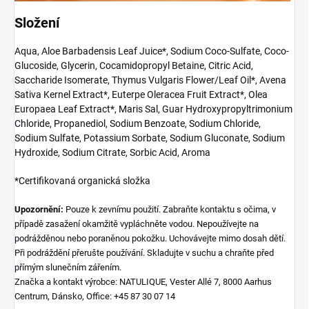
Složení
Aqua, Aloe Barbadensis Leaf Juice*, Sodium Coco-Sulfate, Coco-
Glucoside, Glycerin, Cocamidopropyl Betaine, Citric Acid,
Saccharide Isomerate, Thymus Vulgaris Flower/Leaf Oil*, Avena
Sativa Kernel Extract*, Euterpe Oleracea Fruit Extract*, Olea
Europaea Leaf Extract*, Maris Sal, Guar Hydroxypropyltrimonium
Chloride, Propanediol, Sodium Benzoate, Sodium Chloride,
Sodium Sulfate, Potassium Sorbate, Sodium Gluconate, Sodium
Hydroxide, Sodium Citrate, Sorbic Acid, Aroma
*Certifikovaná organická složka
Upozornění:
Pouze k zevnímu použití. Zabraňte kontaktu s očima, v
případě zasažení okamžitě vypláchněte vodou. Nepoužívejte na
podrážděnou nebo poraněnou pokožku. Uchovávejte mimo dosah dětí.
Při podráždění přerušte používání. Skladujte v suchu a chraňte před
přímým slunečním zářením.
Značka a kontakt výrobce: NATULIQUE, Vester Allé 7, 8000 Aarhus
Centrum, Dánsko, Office: +45 87 30 07 14