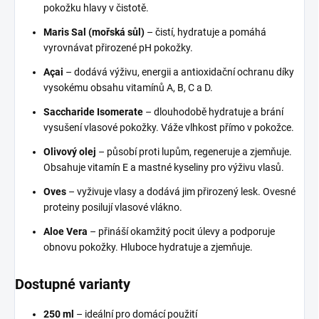
pokožku hlavy v čistotě.
Maris Sal (mořská sůl)
– čistí, hydratuje a pomáhá
vyrovnávat přirozené pH pokožky.
Açai
– dodává výživu, energii a antioxidační ochranu díky
vysokému obsahu vitamínů A, B, C a D.
Saccharide Isomerate
– dlouhodobě hydratuje a brání
vysušení vlasové pokožky. Váže vlhkost přímo v pokožce.
Olivový olej
– působí proti lupům, regeneruje a zjemňuje.
Obsahuje vitamín E a mastné kyseliny pro výživu vlasů.
Oves
– vyživuje vlasy a dodává jim přirozený lesk. Ovesné
proteiny posilují vlasové vlákno.
Aloe Vera
– přináší okamžitý pocit úlevy a podporuje
obnovu pokožky. Hluboce hydratuje a zjemňuje.
Dostupné varianty
250 ml
– ideální pro domácí použití