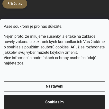
Přihlásit se
KONTAKT
Vaše soukromí je pro nás důležité.
hello
@
happy-hair.cz
Nejen proto, že milujeme sušenky, ale také na základě
+420 606 088 250
novely zákona o elektronických komunikacích Vás žádáme
o souhlas s použitím souborů cookies. Ať už se rozhodnete
jakkoliv, svůj výběr můžete kdykoliv změnit.
Více informací o podmínkách ochrany osobních údajů
najdete
zde
.
FB - NATULIQUE pro profíky
FB Profi
FB ForMe
IG Profi
IG ForMe
Salony Natulique
Nastavení
Copyright 2026
Happy Hair
. Všechna práva vyhrazena.
Upravit nastavení
cookies
Souhlasím
Vytvořil Shoptet