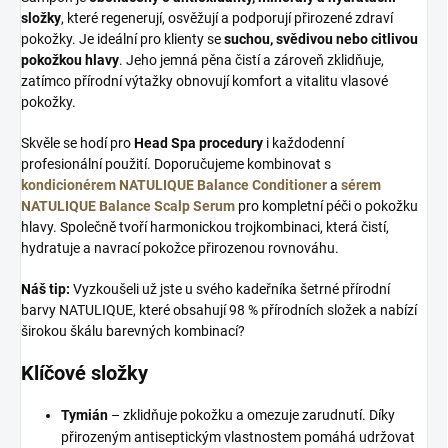
složky
, které regenerují, osvěžují a podporují přirozené zdraví
pokožky. Je ideální pro klienty se
suchou, svědivou nebo citlivou
pokožkou hlavy
. Jeho jemná pěna čistí a zároveň zklidňuje,
zatímco přírodní výtažky obnovují komfort a vitalitu vlasové
pokožky.
Skvěle se hodí pro
Head Spa procedury
i každodenní
profesionální použití. Doporučujeme kombinovat s
kondicionérem NATULIQUE Balance Conditioner
a
sérem
NATULIQUE Balance Scalp Serum
pro kompletní péči o pokožku
hlavy. Společně tvoří harmonickou trojkombinaci, která čistí,
hydratuje a navrací pokožce přirozenou rovnováhu.
Náš tip:
Vyzkoušeli už jste u svého kadeřníka šetrné přírodní
barvy NATULIQUE, které obsahují 98 % přírodních složek a nabízí
širokou škálu barevných kombinací?
Klíčové složky
Tymián
– zklidňuje pokožku a omezuje zarudnutí. Díky
přirozeným antiseptickým vlastnostem pomáhá udržovat