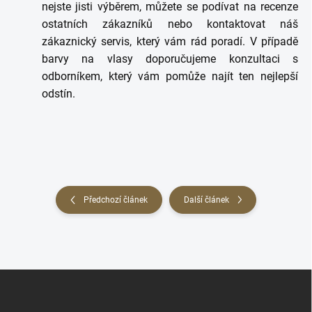
nejste jisti výběrem, můžete se podívat na recenze
ostatních zákazníků nebo kontaktovat náš
zákaznický servis, který vám rád poradí. V případě
barvy na vlasy doporučujeme konzultaci s
odborníkem, který vám pomůže najít ten nejlepší
odstín.
Předchozí článek
Další článek
Z
á
p