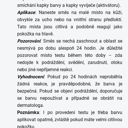
smíchání kapky barvy a kapky vyvíječe (aktivátoru).
Aplikace
: Naneste směs na malé místo na kůži,
obvykle za ucho nebo na vnitřní stranu předloktí.
Tato místa jsou citlivá a podobně reagují jako
pokožka na hlavě.
Pozorování
: Směs se nechá zaschnout a oblast se
nesmývá po dobu alespoň 24 hodin. Je důležité
pozorovat místo testu během této doby – zda
nedojde k podráždění, svědění, zarudnutí, otoku
nebo jiné nepříjemné reakci.
Vyhodnocení
: Pokud po 24 hodinách neproběhla
žádná reakce, je pravděpodobné, že barva je
bezpečná. Pokud se objeví podráždění, doporučuje
se barvu nepoužívat a případně se obrátit na
dermatologa.
Poznámka
: I po provedení testu je třeba barvu
aplikovat opatrně, zvláště pokud máte velmi citlivou
pokožku.