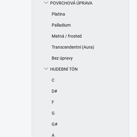
POVRCHOVÁ ÚPRAVA
Platina
Palladium
Matná / frosted
Transcendentní (Aura)
Bez úpravy
HUDEBNÍ TÓN
C
D#
F
G
G#
A