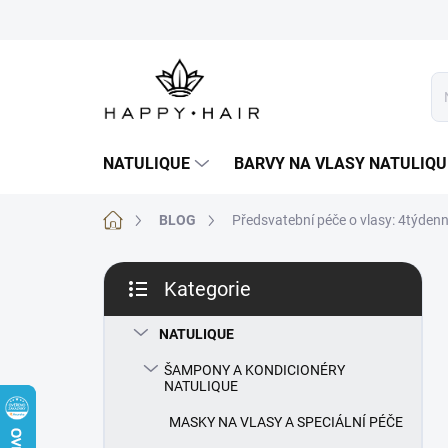
Přejít
na
obsah
NATULIQUE
BARVY NA VLASY NATULIQU
Domů
BLOG
Předsvatební péče o vlasy: 4týdenn
P
Kategorie
o
Přeskočit
s
kategorie
t
NATULIQUE
r
ŠAMPONY A KONDICIONÉRY
a
NATULIQUE
n
n
MASKY NA VLASY A SPECIÁLNÍ PÉČE