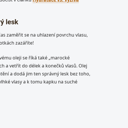
ý lesk
e čas zaměřit se na uhlazení povrchu vlasu,
otkách zazáříte!
vému oleji se říká také „marocké
ch a vetřít do délek a konečků vlasů. Olej
tění a dodá jim ten správný lesk bez toho,
vlhké vlasy a k tomu kapku na suché