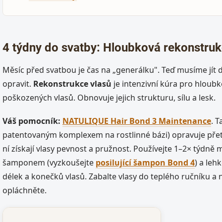
4 týdny do svatby: Hloubková rekonstru
Měsíc před svatbou je čas na „generálku". Teď musíme jít 
opravit.
Rekonstrukce vlasů
je intenzivní kúra pro hloub
poškozených vlasů. Obnovuje jejich strukturu, sílu a lesk.
Váš pomocník:
NATULIQUE Hair Bond 3 Maintenance
. T
patentovaným komplexem na rostlinné bázi) opravuje přetr
ní získají vlasy pevnost a pružnost. Používejte 1–2× týdně
šamponem (vyzkoušejte
posilující šampon Bond 4
) a le
délek a konečků vlasů. Zabalte vlasy do teplého ručníku a
opláchněte.