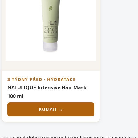
3 TÝDNY PŘED · HYDRATACE
NATULIQUE Intensive Hair Mask
100 ml
KOUPIT →
Jak poznat dehydrovaný nebo podvyživený vlas se můžete 