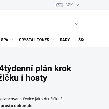
CZK
PRÁZDNÝ KOŠÍK
NÁKUPNÍ
KOŠÍK
 SPA
CRYSTAL TONES
SADY
ŠKOLENÍ A EVEN
4týdenní plán krok
ičku i hosty
rotancovat střevíce jako družička či
naprosto dokonale
.