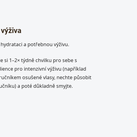
 výživa
 hydrataci a potřebnou výživu.
te si 1–2× týdně chvilku pro sebe s
ence pro intenzivní výživu (například
ručníkem osušené vlasy, nechte působit
ručníku) a poté důkladně smyjte.