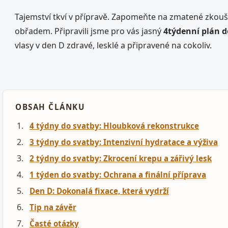
Tajemství tkví v přípravě. Zapomeňte na zmatené zkou
obřadem. Připravili jsme pro vás jasný
4týdenní plán 
vlasy v den D zdravé, lesklé a připravené na cokoliv.
OBSAH ČLÁNKU
4 týdny do svatby: Hloubková rekonstrukce
3 týdny do svatby: Intenzivní hydratace a výživa
2 týdny do svatby: Zkrocení krepu a zářivý lesk
1 týden do svatby: Ochrana a finální příprava
Den D: Dokonalá fixace, která vydrží
Tip na závěr
Časté otázky