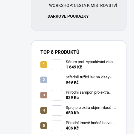
WORKSHOP: CESTA K MISTROVSTVÍ
DÁRKOVÉ POUKÁZKY
TOP 8 PRODUKTŮ
Sérum proti vypadávání vlasů -
NATULIQUE Anti-Hair Loss
1 649 Kč
Scalp Serum 50 ml
Středně tužící lak na vlasy -
NATULIQUE Medium Hold Hair
949 Kč
Spray 300 ml
Přírodní šampon pro extra
objem - NATULIQUE Volume
839 Kč
Hairwash 250 ml
Sprej pro extra objem vlasů -
NATURIGIN Thickness
650 Kč
Booster Hair Spray 200 ml
Přírodní tmavě hnědá barva na
vlasy - NATURIGIN Dark
406 Kč
Brown 3.0