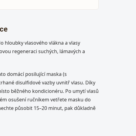
kce
do hloubky vlasového vlákna a vlasy
kovou regeneraci suchých, lámavých a
ato domácí posilující maska (s
hané disulfidové vazby uvnitř vlasu. Díky
 místo běžného kondicionéru. Po umytí vlasů
hkém osušení ručníkem vetřete masku do
 nechte působit 15–20 minut, pak důkladně