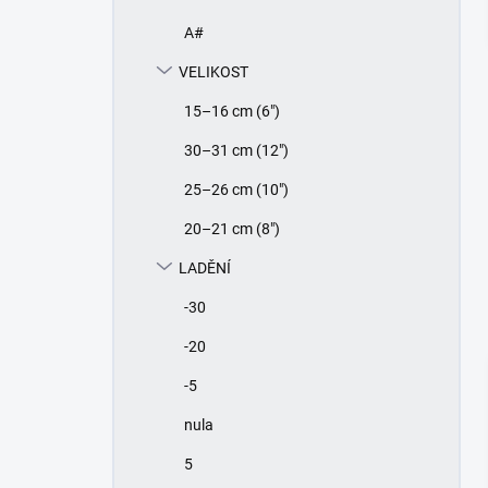
A#
VELIKOST
15–16 cm (6")
30–31 cm (12")
25–26 cm (10")
20–21 cm (8")
LADĚNÍ
-30
-20
-5
nula
5