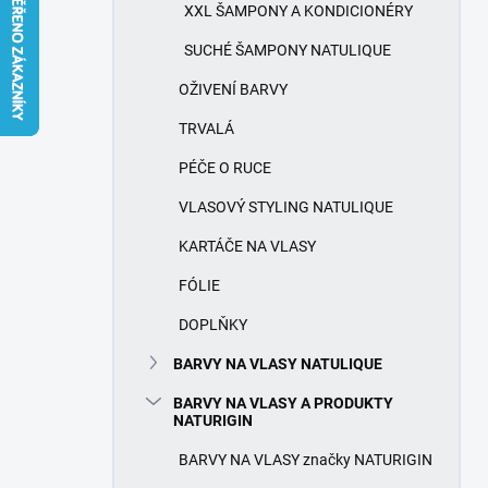
í
XXL ŠAMPONY A KONDICIONÉRY
p
a
SUCHÉ ŠAMPONY NATULIQUE
n
OŽIVENÍ BARVY
e
l
TRVALÁ
PÉČE O RUCE
VLASOVÝ STYLING NATULIQUE
KARTÁČE NA VLASY
FÓLIE
DOPLŇKY
BARVY NA VLASY NATULIQUE
BARVY NA VLASY A PRODUKTY
NATURIGIN
BARVY NA VLASY značky NATURIGIN