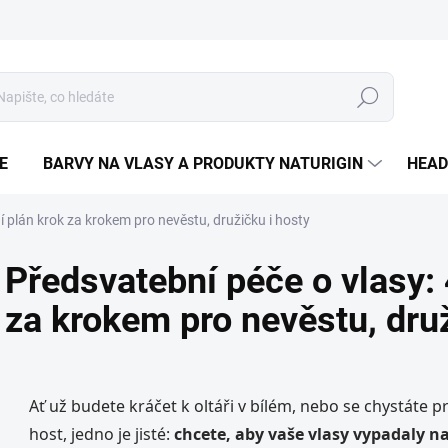
Hledat
E
BARVY NA VLASY A PRODUKTY NATURIGIN
HEAD
í plán krok za krokem pro nevěstu, družičku i hosty
Předsvatební péče o vlasy: 
za krokem pro nevěstu, druž
Ať už budete kráčet k oltáři v bílém, nebo se chystáte p
host, jedno je jisté:
chcete, aby vaše vlasy vypadaly 