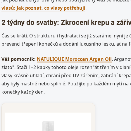
vlasů: Jak poznat, co vlasy potřebují
.
2 týdny do svatby: Zkrocení krepu a zářiv
Čas se krátí. O strukturu i hydrataci se již staráme, nyní j
prevenci třepení konečků a dodání luxusního lesku, ať na f
Váš pomocník:
NATULIQUE Moroccan Argan Oil
. Argano
zlato". Stačí 1–2 kapky tohoto oleje rozehřát třením v dlaní
vlasy krásně uhladí, chrání před UV zářením, zabrání krepa
aby byly mastné nebo splihlé. Použijte po každém mytí na 
konečky každý den.